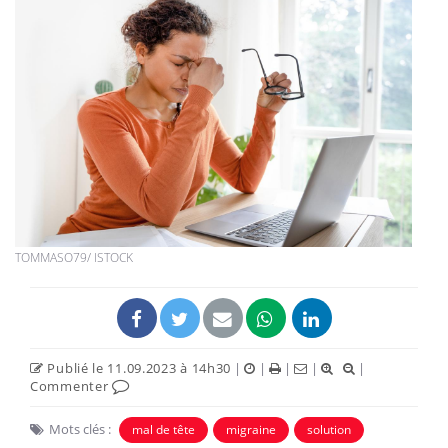
TOMMASO79/ ISTOCK
Publié le 11.09.2023 à 14h30
|
|
|
|
|
Commenter
Mots clés :
mal de tête
migraine
solution