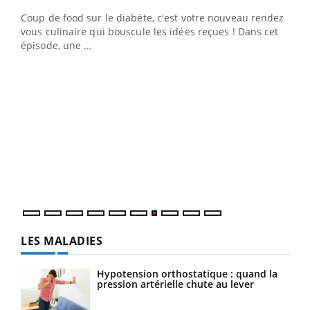
Coup de food sur le diabète, c'est votre nouveau rendez-
 en
vous culinaire qui bouscule les idées reçues ! Dans cet
u
épisode, une ...
Qua
You
"Les
trav
DRH 
LES MALADIES
Hypotension orthostatique : quand la
pression artérielle chute au lever