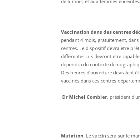
de 6 mois, et aux femmes enceintes
Vaccination dans des centres dé
pendant 4 mois, gratuitement, dans d
centres. Le dispositif devra être pr
différentes : ils devront être capab
dépendra du contexte démographique
Des heures d’ouverture devraient êtr
vaccinés dans ces centres départemen
Dr Michel Combier,
président d'u
ale : et si on
Eczéma Chronique des Mains : se
Dia
Youtube
You
ube
Youtube
préparer pour l’été !
Le 
 diabète de type 2
L'été arrive… et avec lui, un tout nouveau
nom
Mutation.
Le vaccin sera sur le marc
ues chez les
rythme de vie ! Vacances, plage, piscine,
diab