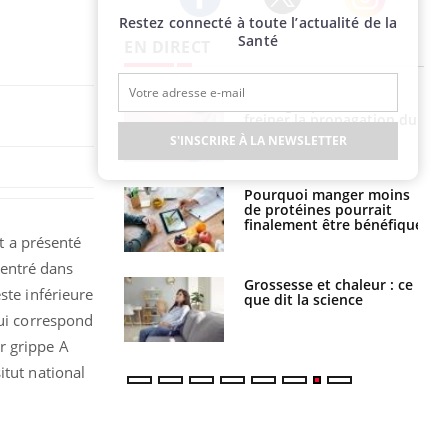
Restez connecté à toute l’actualité de la
Twitter
Facebook
Instagram
Santé
EN DIRECT
 fin du comprimé
Le Viagra pourrait-il
 jours se profile-t-
freiner la propagation du
n ?
cancer ?
S'INSCRIRE À LA NEWSLETTER
i votre ventre
Pourquoi manger moins
il les premiers
de protéines pourrait
 vos vacances ?
finalement être bénéfique
t a présenté
 rentré dans
haleurs :
Grossesse et chaleur : ce
ste inférieure
i le risque de
que dit la science
rimpe-t-il ?
qui correspond
r grippe A
itut national