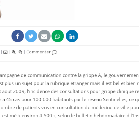
Les médicaments GLP-1
VIH : la
protègent-ils aussi les os
tous les
?
elle enfi
|
|
|
Commenter
Cytomégalovirus : ce qui
Pourquo
change dans la prise en
gâche-t-
charge des femmes
jours de
enceintes
campagne de communication contre la grippe A, le gouvernemen
est plus un sujet pour la rubrique étranger mais il est bel et bien
La sieste empêche-t-elle
Fortes c
 août 2009, l’incidence des consultations pour grippe clinique re
de dormir la nuit ?
pourquo
noyade g
e à 45 cas pour 100 000 habitants par le réseau Sentinelles, ce 
nombre de patients vus en consultation de médecine de ville pou
estimé à environ 4 500 », selon le bulletin hebdomadaire d l'Ins