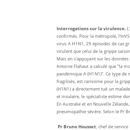
Interrogations sur la virulence.
L
confirmés. Pour la métropole, l'InV
virus A H1N1, 29 épisodes de cas gr
virulent que celui de la grippe saiso
Mais en s'appuyant sur les données 
Antoine Flahaut a calculé que "la mor
pandémique A (H1N1)". Ce type de mo
fragilisés, est rarissime pour la gri
(H1N1) a directement tué un malade s
et insulaire, le spécialiste estime do
En Australie et en Nouvelle Zélande,
pneumopathie sévère.
Selon le Pr B
Pr Bruno Housset
, chef de service