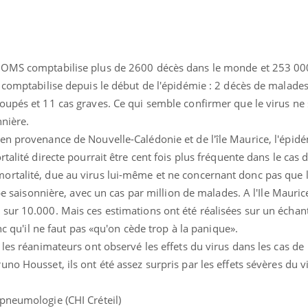
'OMS comptabilise plus de 2600 décès dans le monde et 253 00
S comptabilise depuis le début de l'épidémie : 2 décès de malade
oupés et 11 cas graves. Ce qui semble confirmer que le virus ne 
nnière.
en provenance de Nouvelle-Calédonie et de l'île Maurice, l'épidé
talité directe pourrait être cent fois plus fréquente dans le cas d
rtalité, due au virus lui-même et ne concernant donc pas que l
ppe saisonnière, avec un cas par million de malades. A l'Ile Mauric
ur 10.000. Mais ces estimations ont été réalisées sur un échanti
nc qu'il ne faut pas «qu'on cède trop à la panique».
 les réanimateurs ont observé les effets du virus dans les cas de
runo Housset, ils ont été assez surpris par les effets sévères du v
 pneumologie (CHI Créteil)