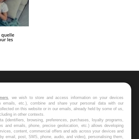
Syndrome métabolique : quels sont
 quelle
les meilleurs exercices physiques ?
ur les
ER
tners
, we wish to store and access information on your devices
in emails, etc.), combine and share your personal data with our
s les semaines les meilleures
ollected on this website or in our emails, already held by some of us,
ncluding in other contexts.
ta (identifiers, browsing, preferences, purchases, loyalty programs,
es and emails, phone, precise geolocation, etc.) allows developing
ervices, content, commercial offers and ads across your devices and
 by email, post, SMS, phone, audio, and video), personalising them,