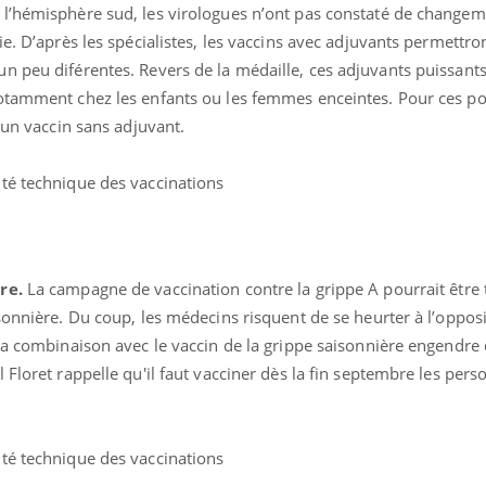
mutualiste innove en mat
s, mais ...
l’hémisphère sud, les virologues n’ont pas constaté de changeme
santé : l'utilisation d'un 
e. D’après les spécialistes, les vaccins avec adjuvants permettro
numérique » permet ...
n peu diférentes. Revers de la médaille, ces adjuvants puissant
otamment chez les enfants ou les femmes enceintes. Pour ces po
 un vaccin sans adjuvant.
té technique des vaccinations
re.
La campagne de vaccination contre la grippe A pourrait être 
sonnière. Du coup, les médecins risquent de se heurter à l’oppos
la combinaison avec le vaccin de la grippe saisonnière engendre 
 Floret rappelle qu'il faut vacciner dès la fin septembre les pers
té technique des vaccinations