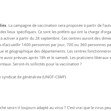
.
diés
. La campagne de vaccination sera proposée à partir de l’au
es lieux spécifiques. Ce sont les préfets qui ont la charge d’org
êt à activer à partir du 28 septembre. Ces centres auront des dim
les d’accueillir 1400 personnes par jour, 700 ou 360 personnes pa
 et géographique des départements. Les centres fonctionneront
e aussi prévues après 18h et le samedi. Les praticiens libéraux 
taux. Seront-ils sollicités pour la vaccination ?
n syndicat de généraliste (UNOF-CSMF)
Youtube
bète & Ramadan 2026
Un « jumeau numériq
tube
Youtube
faciliter l’accès à la 
Ramadan approche, et, pour de
Youtube
préventive
breuses personnes atteintes de
hé sera-t-il toujours adapté au virus ? C’est vrai que le virus peu
Un établissement lié à u
ète, c'est une période de questions, de