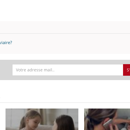
viaire?
S
S