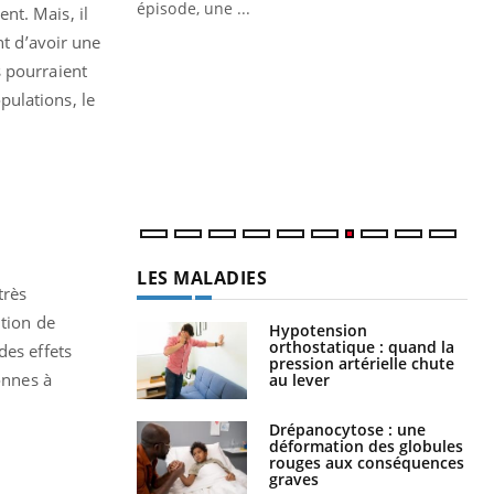
ière de bilan de
épisode, une ...
nt. Mais, il
« jumeau
nt d’avoir une
Qu
You
êtr
s pourraient
pulations, le
"Le
qua
Doc
dir
LES MALADIES
très
ition de
Hypotension
orthostatique : quand la
des effets
pression artérielle chute
onnes à
au lever
Drépanocytose : une
déformation des globules
rouges aux conséquences
graves