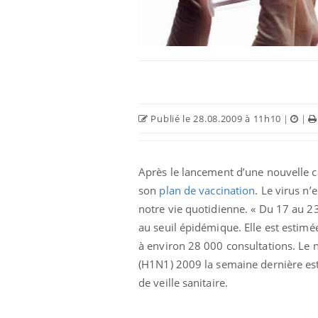
 infantile : un
Toujours connectés :
s’interroge sur
comment le travail
 élevé en France
empiète de plus en plus
sur nos soirées
Publié le 28.08.2009 à 11h10
|
|
 à risque : ce jus
Cancer colorectal : une
ttire l'attention
stratégie simple aurait
cheurs
changé la donne au Pays
basque
Après le lancement d’une nouvelle 
son
plan de vaccination
. Le virus n’
 oublier les
Chikungunya, dengue,
notre vie quotidienne. « Du 17 au 23
n vacances ?
West Nile : que se passe-
t-il dans le sud de la
au seuil épidémique. Elle est estimé
France ?
à environ 28 000 consultations. Le 
(H1N1) 2009 la semaine dernière est 
de veille sanitaire.