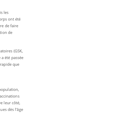
s les
orps ont été
re de faire
ntion de
atoires (GSK,
 a été passée
 rapide que
population,
vaccinations
e leur côté,
ues dès l’âge