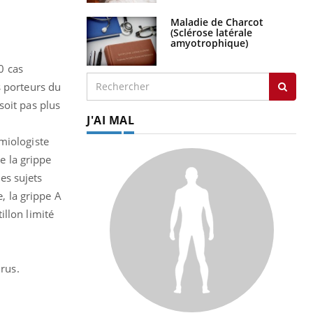
Maladie de Charcot
(Sclérose latérale
amyotrophique)
0 cas
s porteurs du
soit pas plus
J'AI MAL
miologiste
e la grippe
es sujets
e, la grippe A
llon limité
irus.