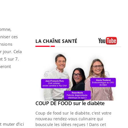
tomne,
aniser ces
LA CHAÎNE SANTÉ
ensions
Youtube
r jour. Cela
 5 sur 7.
seront
Youtube
ue » pour
COUP DE FOOD sur le diabète
Youtube
médecine
Coup de food sur le diabète, c'est votre
nouveau rendez-vous culinaire qui
t muter d’ici
n groupe
bouscule les idées reçues ! Dans cet