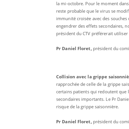
ez les soignants.
soleil, activités en plein air… Nos mains
défi
la mi-octobre. Pour le moment dans 
sont ...
reste probable que le virus se modifi
immunité croisée avec des souches u
engendrer des effets secondaires, n
président du CTV préférerait utiliser
Pr Daniel Floret,
président du comi
Collision avec la grippe saisonniè
rapprochée de celle de la grippe sai
certains patients qui redoutent que 
secondaires importants. Le Pr Daniel
risque de la grippe saisonnière.
Pr Daniel Floret,
président du comi