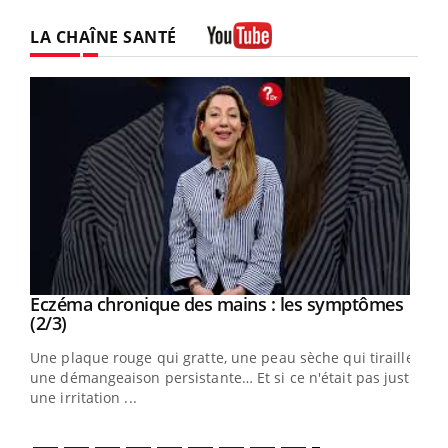
LA CHAÎNE SANTÉ
Youtube
Eczéma chronique des mains : les symptômes
Youtube
Youtube
(2/3)
ris,
Une plaque rouge qui gratte, une peau sèche qui tiraille,
une démangeaison persistante… Et si ce n'était pas juste
une irritation ...