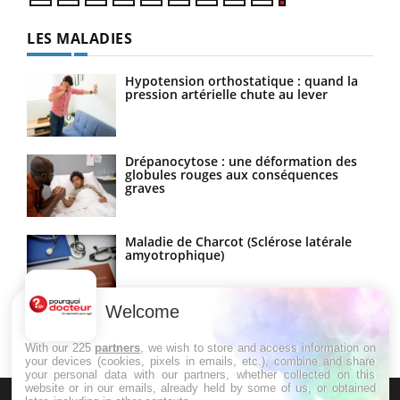
LES MALADIES
Hypotension orthostatique : quand la
pression artérielle chute au lever
Drépanocytose : une déformation des
globules rouges aux conséquences
graves
Maladie de Charcot (Sclérose latérale
amyotrophique)
Welcome
With our 225
partners
, we wish to store and access information on
your devices (cookies, pixels in emails, etc.), combine and share
your personal data with our partners, whether collected on this
website or in our emails, already held by some of us, or obtained