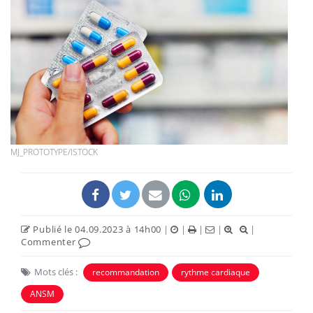
MJ_PROTOTYPE/ISTOCK
Publié le 04.09.2023 à 14h00
|
|
|
|
|
Commenter
Mots clés :
recommandation
rythme cardiaque
ANSM