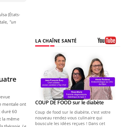
lsa (États-
tale,
"un
LA CHAÎNE SANTÉ
Youtube
uatre
 revue
Youtube
ue » pour
COUP DE FOOD sur le diabète
Youtube
ie mentale ont
médecine
t duré 60
Coup de food sur le diabète, c'est votre
nouveau rendez-vous culinaire qui
nt la même
n groupe
bouscule les idées reçues ! Dans cet
la thérapie. Le