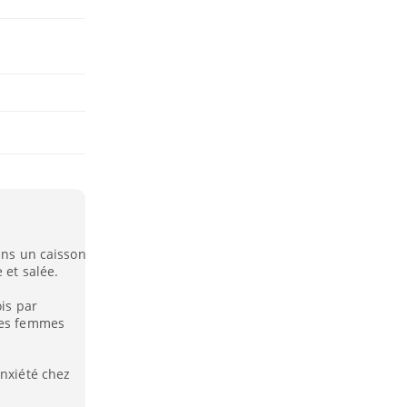
dans un caisson
 et salée.
ois par
 des femmes
anxiété chez