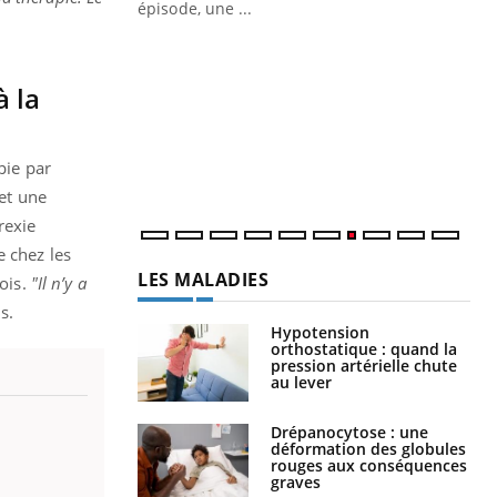
ière de bilan de
épisode, une ...
« jumeau
Qu
You
êtr
à la
"Le
qua
Doc
pie par
dir
 et une
rexie
e chez les
LES MALADIES
mois.
"Il n’y a
s.
Hypotension
orthostatique : quand la
pression artérielle chute
au lever
Drépanocytose : une
déformation des globules
rouges aux conséquences
graves