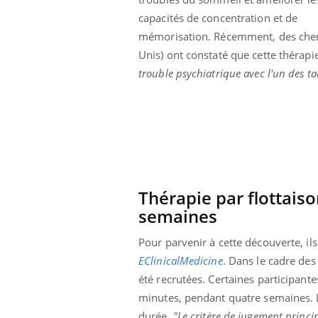
capacités de concentration et de
mémorisation. Récemment, des cherche
Unis) ont constaté que cette thérapi
trouble psychiatrique avec l'un des tau
Thérapie par flottais
semaines
Pour parvenir à cette découverte, ils
ale : et si on
Eczéma Chronique des Mains : se
Dia
Youtube
You
EClinicalMedicine
. Dans le cadre des
ube
Youtube
préparer pour l’été !
été recrutées. Certaines participante
Le 
 diabète de type 2
L'été arrive… et avec lui, un tout nouveau
nom
minutes, pendant quatre semaines. L
ues chez les
rythme de vie ! Vacances, plage, piscine,
diab
durée.
"Le critère de jugement princip