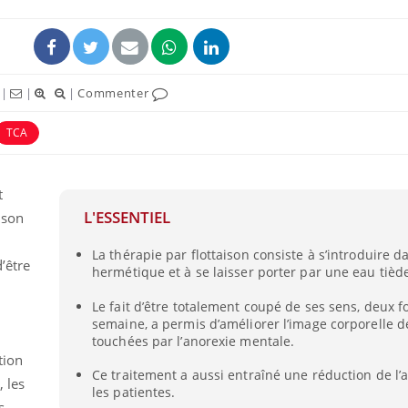
|
|
|
Commenter
TCA
t
L'ESSENTIEL
sson
La thérapie par flottaison consiste à s’introduire 
d’être
hermétique et à se laisser porter par une eau tiède
Le fait d’être totalement coupé de ses sens, deux f
semaine, a permis d’améliorer l’image corporelle
touchées par l’anorexie mentale.
tion
Ce traitement a aussi entraîné une réduction de l’
, les
les patientes.
s