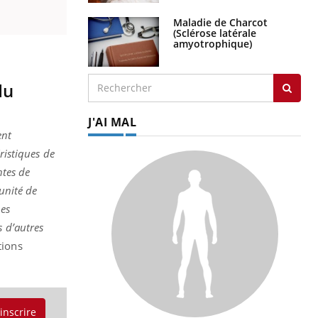
Maladie de Charcot
(Sclérose latérale
amyotrophique)
du
J'AI MAL
ent
ristiques de
ntes de
unité de
hes
s d’autres
tions
'inscrire