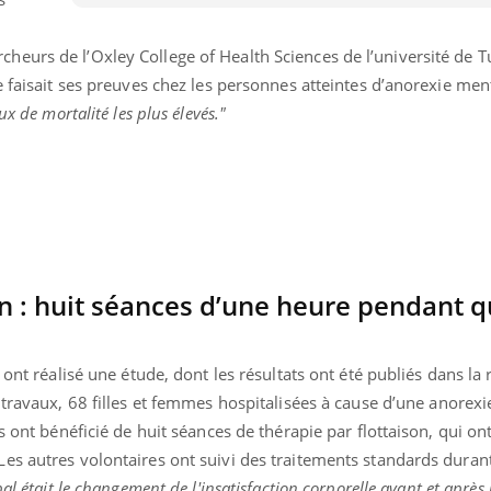
urs de l’Oxley College of Health Sciences de l’université de Tu
e faisait ses preuves chez les personnes atteintes d’anorexie men
x de mortalité les plus élevés."
on : huit séances d’une heure pendant q
 ont réalisé une étude, dont les résultats ont été publiés dans la
Youtube
bète & Ramadan 2026
Un « jumeau numériq
tube
Youtube
 travaux, 68 filles et femmes hospitalisées à cause d’une anorex
faciliter l’accès à la 
s ont bénéficié de huit séances de thérapie par flottaison, qui on
Ramadan approche, et, pour de
Youtube
préventive
breuses personnes atteintes de
es autres volontaires ont suivi des traitements standards dura
Un établissement lié à u
ète, c'est une période de questions, de
al était le changement de l'insatisfaction corporelle avant et après 