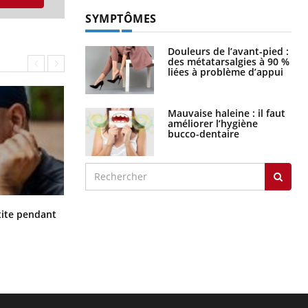
SYMPTÔMES
Douleurs de l’avant-pied :
des métatarsalgies à 90 %
liées à problème d’appui
Mauvaise haleine : il faut
améliorer l’hygiène
bucco-dentaire
Hantavirus : un cas détecté chez un
ite pendant
touriste en France