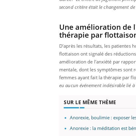
ez les soignants.
soleil, activités en plein air… Nos mains
défi
second critère était le changement de 
sont ...
Une amélioration de l'
thérapie par flottaiso
D’après les résultats, les patientes 
flottaison ont signalé des réductions
amélioration de l'anxiété par rappo
mentale, dont les symptômes sont res
femmes ayant fait la thérapie par flo
eu aucun événement indésirable lié à l
SUR LE MÊME THÈME
Anorexie, boulimie : exposer le
Anorexie : la méditation est bén