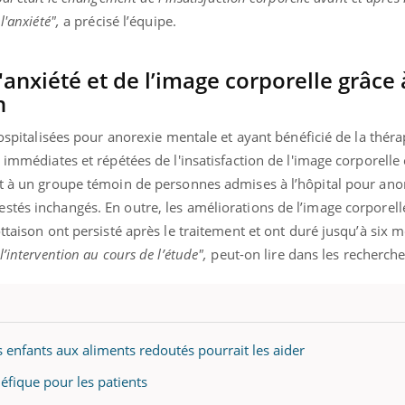
mutualiste innove en mat
s, mais ...
l'anxiété",
a précisé l’équipe.
santé : l'utilisation d'un 
numérique » permet ...
anxiété et de l’image corporelle grâce 
n
hospitalisées pour anorexie mentale et ayant bénéficié de la théra
 immédiates et répétées de l'insatisfaction de l'image corporelle
rt à un groupe témoin de personnes admises à l’hôpital pour ano
tés inchangés. En outre, les améliorations de l’image corporell
ttaison ont persisté après le traitement et ont duré jusqu’à six 
’intervention au cours de l’étude",
peut-on lire dans les recherche
s enfants aux aliments redoutés pourrait les aider
éfique pour les patients