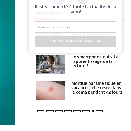
Restez connecté à toute l’actualité de la
Twitter
Facebook
Instagram
Santé
EN DIRECT
haleurs :
Grossesse et chaleur : ce
i le risque de
que dit la science
rimpe-t-il ?
S'INSCRIRE À LA NEWSLETTER
a pourrait-il
Le smartphone nuit-il à
la propagation du
l'apprentissage de la
lecture ?
i manger moins
Mordue par une tique en
éines pourrait
vacances, elle reste dans
ent être bénéfique
le coma pendant 42 jours