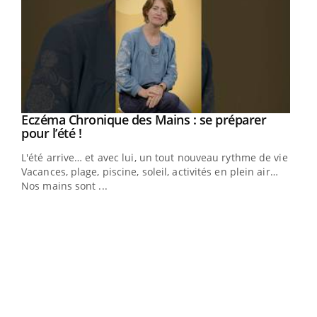
Youtube
Eczéma Chronique des Mains : se préparer
Diabète & Ramadan 2026
Youtube
Youtube
Youtube
pour l’été !
Le Ramadan approche, et, pour de nombreuses
L'été arrive… et avec lui, un tout nouveau rythme de vie !
personnes atteintes de diabète, c'est une période de
Vacances, plage, piscine, soleil, activités en plein air…
questions, de défis, mais ...
Nos mains sont ...
Un 
You
à l
Un é
mati
numé