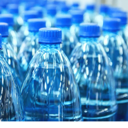
Comment oublier les
Chikung
écrans en vacances ?
West Nil
t-il dan
France ?
Toujours connectés :
Les méd
comment le travail
protègen
empiète de plus en plus
?
sur nos soirées
Cancer colorectal : une
Cytomég
stratégie simple aurait
change d
changé la donne au Pays
charge 
basque
enceint