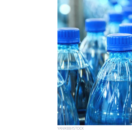
Hantavirus : un cas
détecté chez un touriste
en France
Mortalité infantile : un
rapport s’interroge sur
son taux élevé en France
Grossesse à risque : ce jus
naturel attire l'attention
des chercheurs
YANIK88/ISTOCK