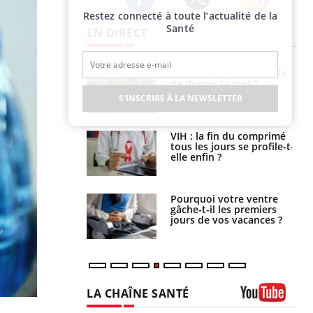
Restez connecté à toute l’actualité de la
Twitter
Facebook
Instagram
Santé
EN DIRECT
unya, dengue,
La sieste empêche-t-elle
e : que se passe-
de dormir la nuit ?
s le sud de la
S'INSCRIRE À LA NEWSLETTER
icaments GLP-1
VIH : la fin du comprimé
t-ils aussi les os
tous les jours se profile-t-
elle enfin ?
alovirus : ce qui
Pourquoi votre ventre
ans la prise en
gâche-t-il les premiers
des femmes
jours de vos vacances ?
es
LA CHAÎNE SANTÉ
Youtube