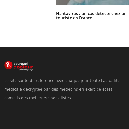
Hantavirus : un cas détecté chez un
touriste en France
Le site santé de référence avec chaque jour toute l'actualité
médicale decryptée par des médecins en exercice et les
conseils des meilleurs spécialistes.