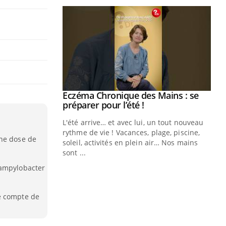
ale : et si on
Eczéma Chronique des Mains : se
Youtube
ube
Youtube
préparer pour l’été !
e diabète de type 2
L'été arrive… et avec lui, un tout nouveau
çues chez les
rythme de vie ! Vacances, plage, piscine,
nne dose de
ez les soignants.
soleil, activités en plein air… Nos mains
sont ...
Di
You
campylobacter
Le 
nom
e compte de
dia
défi