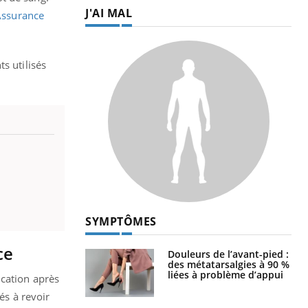
J'AI MAL
Assurance
s utilisés
SYMPTÔMES
ce
Douleurs de l’avant-pied :
des métatarsalgies à 90 %
liées à problème d’appui
ication après
és à revoir