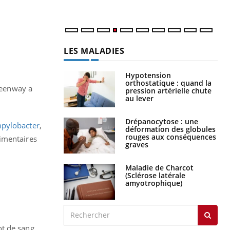
LES MALADIES
Hypotension
orthostatique : quand la
reenway a
pression artérielle chute
au lever
Drépanocytose : une
pylobacter
,
déformation des globules
rouges aux conséquences
limentaires
graves
Maladie de Charcot
(Sclérose latérale
amyotrophique)
t de sang.