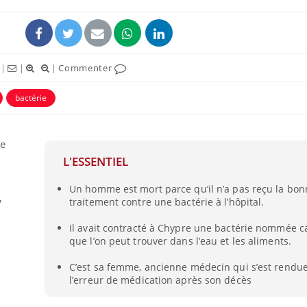
|
|
|
Commenter
bactérie
ence en fer : comprendre pour
Insuline & Charge ment
tube
Youtube
Youtube
Yout
venir
osait en parler??
re
L'ESSENTIEL
gue, irritabilité, brouillard mental ou
En 2026, l'insuline dans l
e alopécie… Les symptômes de la
reste entourée d'idées re
Un homme est mort parce qu’il n’a pas reçu la bo
nce en fer sont multiples ce qui la rend
patients comme parfois ch
,
traitement contre une bactérie à l’hôpital.
Il avait contracté à Chypre une bactérie nommée 
que l’on peut trouver dans l’eau et les aliments.
C’est sa femme, ancienne médecin qui s’est rendu
l’erreur de médication après son décès