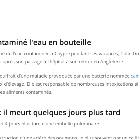
ntaminé l'eau en bouteille
 de l’eau contaminée à Chypre pendant ses vacances, Colin G
après son passage à l’hôpital à son retour en Angleterre.
l souffrait d’une maladie provoquée par une bactérie nommée
cam
 d’élevage. Elle est responsable de nombreuses intoxications a
es aliments contaminés.
: il meurt quelques jours plus tard
mort 4 jours plus tard d’une embolie pulmonaire.
ruction d'une artère des poumons, le plus souvent par un caillo