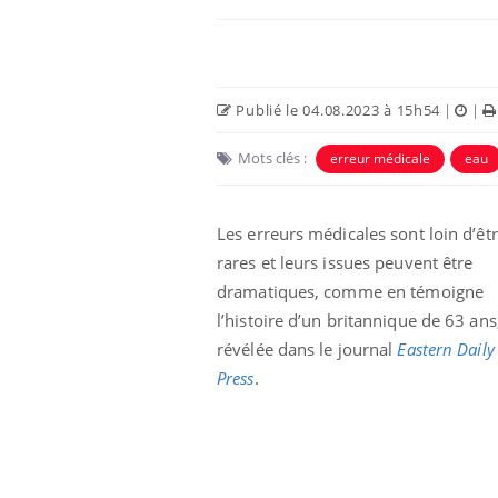
Publié le 04.08.2023 à 15h54
|
|
Mots clés :
erreur médicale
eau
Eczéma Chronique des Mains :
Car
Youtube
You
Youtube
expliquer ma maladie
pré
Les erreurs médicales sont loin d’êt
rares et leurs issues peuvent être
Il y a des sujets qui sont faciles à aborder...
Fati
dramatiques, comme en témoigne
d'autres non ! D'un côté, poser des
mêm
questions sur la maladie d'un proche c'est
care
l’histoire d’un britannique de 63 ans
montrer ...
...
révélée dans le journal
Eastern Daily
Press
.