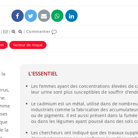
|
|
|
Commenter
um
facteur de risque
L'ESSENTIEL
 la
Les femmes ayant des concentrations élevées de
érus,
leur urine sont plus susceptibles de souffrir d'en
ne.
Le cadmium est un métal, utilisé dans de nombre
emme
industriels comme la fabrication des accumulateur
uses
ou de pigments. Il est aussi présent dans la fumée
ou dans les légumes ayant poussé dans des sols c
sque
e la
Les chercheurs ont indiqué que des travaux supp
n