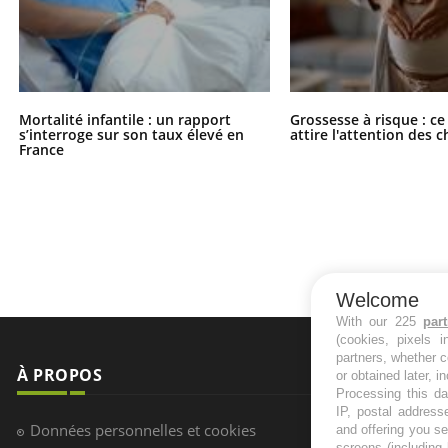
Mortalité infantile : un rapport
Grossesse à risque : ce
s’interroge sur son taux élevé en
attire l'attention des 
France
Welcome
With our 225
par
(cookies, pixels 
partners, whether c
À PROPOS
NEWSLETT
or obtained later, i
Processing this da
IP, postal address
Recevez toute
Données personnelles et cookies
and offering you s
infos santé
screens (including