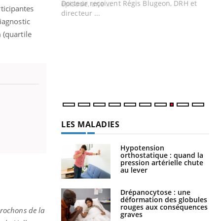
Docteur reçoivent Régis Blugeon, DRH et
rticipantes
directeur ...
Ec
iagnostic
You
quo
m
(quartile
Dan
der
com
et é
LES MALADIES
Hypotension
orthostatique : quand la
pression artérielle chute
au lever
Drépanocytose : une
déformation des globules
rouges aux conséquences
rochons de la
graves