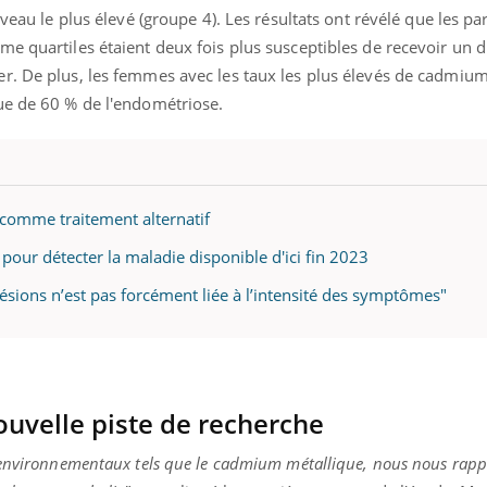
ualiste innove en matière de bilan de
épisode, une ...
veau le plus élevé
(groupe
4
)
.
Les résultats ont révélé que les pa
é : l'utilisation d'un « jumeau
e quartiles étaient deux fois plus susceptibles de recevoir un d
érique » permet ...
er.
De plus, les femmes avec les taux les plus élevés de cadmiu
ue de 60 % de l'endométriose.
 comme traitement alternatif
 pour détecter la maladie disponible d'ici fin 2023
ésions n’est pas forcément liée à l’intensité des symptômes"
uvelle piste de recherche
 environnementaux tels que le cadmium métallique, nous nous rapp