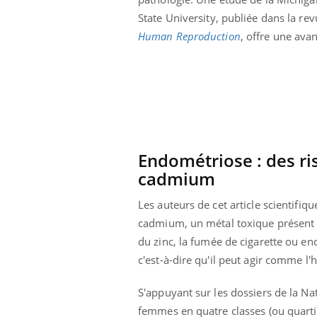
State
University
, publiée dans la re
Human
Reproduction
, offre une ava
Endométriose
:
des ri
cadmium
Les auteurs de cet article scientifiq
cadmium, un métal toxique présent
du zinc
, la fumée de cigarette ou e
Youtube
 Mains : se
Diabète & Ramadan 2026
Un 
Youtube
You
c'est-à-dire qu'il peut agir comme 
outube
fac
Le Ramadan approche, et, pour de
pré
S'appuyant sur les dossiers de la Na
un tout nouveau
nombreuses personnes atteintes de
Un 
lage, piscine,
diabète, c'est une période de questions, de
femmes en quatre classes
(ou quarti