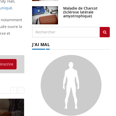
ndy Hall,
niqué
.
Maladie de Charcot
(Sclérose latérale
amyotrophique)
um, notamment
tude ouvre la
exe et
J'AI MAL
'inscrire