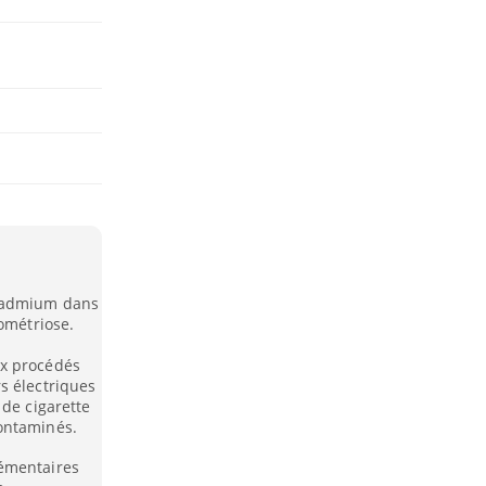
 cadmium dans
dométriose.
ux procédés
s électriques
 de cigarette
ontaminés.
lémentaires