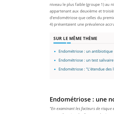
mut
air… Nos mains
défis, mais ...
niveau le plus faible
(groupe
1
)
au ni
sant
appartenant aux deuxième et troisièm
num
d'endométriose que celles du premi
4)
présentaient une prévalence accr
SUR LE MÊME THÈME
Endométriose : un antibiotique
Endométriose : un test salivaire
Endométriose : "L’étendue des l
Endométriose
:
une no
"En examinant les facteurs de risque