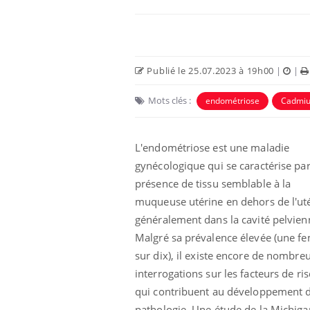
Publié le 25.07.2023 à 19h00
|
|
Mots clés :
endométriose
Cadmi
L'endométriose est une maladie
gynécologique qui se caractérise par
présence de tissu semblable à la
muqueuse utérine en dehors de l'ut
généralement dans la cavité pelvien
Malgré sa prévalence élevée
(une f
sur dix)
, il existe encore de nombre
interrogations sur les facteurs de ri
qui contribuent au développement d
pathologie.
Une étude de la Michiga