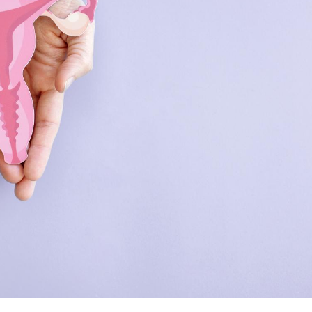
Grossesse et chaleur : ce
Mordue 
que dit la science
barracud
secouru
réflexe 
Le smartphone nuit-il à
Légionel
l'apprentissage de la
quelle e
lecture ?
contami
Mordue par une tique en
Allergie
vacances, elle reste dans
une nou
le coma pendant 42 jours
les réac