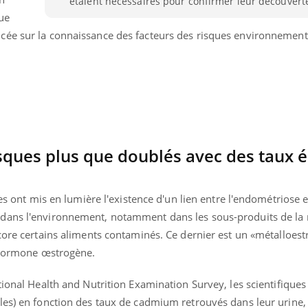
étaient nécessaires pour confirmer leur découvert
vue
ncée sur la connaissance des facteurs des risques environnemen
sques plus que doublés avec des taux é
ues ont mis en lumière l'existence d'un lien entre l'endométriose e
 dans l'environnement,
notamment dans les
sous-produits de la 
ncore certains aliments contaminés
.
Ce dernier est un
«métalloest
« jumeau numérique » pour
COUP DE FOOD sur le
tube
Youtube
l'hormone œstrogène.
iliter l’accès à la médecine
Youtube
Coup de food sur le diabèt
ventive
tional
Health
and Nutrition Examination
Survey
, les scientifiques
nouveau rendez-vous culi
établissement lié à un groupe
bouscule les idées reçues
les)
en fonction des taux de cadmium retrouvés dans leur urine, 