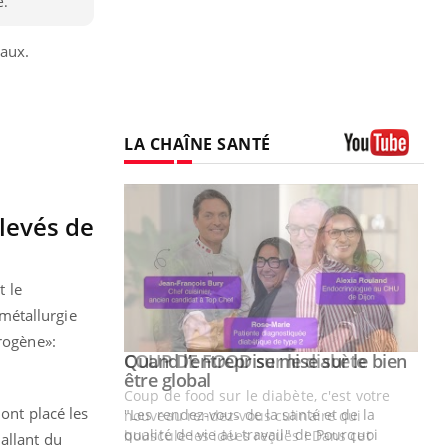
e.
taux.
LA CHAÎNE SANTÉ
Youtube
levés de
t le
métallurgie
rogène
»:
Youtube
 diabète
Quand l’entreprise mise sur le bien
Youtube
Youtube
être global
e, c'est votre
 ont placé les
"Les rendez-vous de la santé et de la
naire qui
qualité de vie au travail" de Pourquoi
 ! Dans cet
allant du