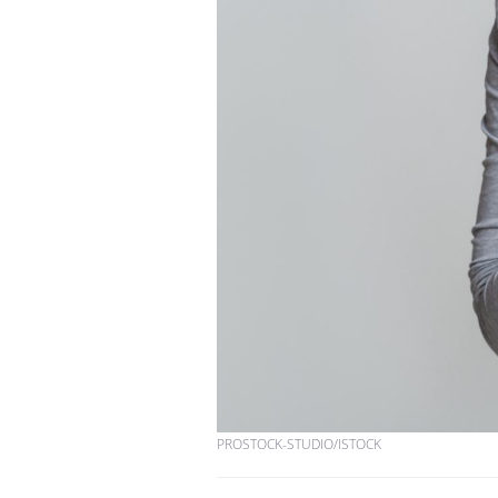
Comment oublier les
écrans en vacances ?
Toujours connectés :
comment le travail
empiète de plus en plus
sur nos soirées
Cancer colorectal : une
stratégie simple aurait
changé la donne au Pays
basque
PROSTOCK-STUDIO/ISTOCK