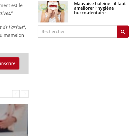
Mauvaise haleine : il faut
ment est le
améliorer l’hygiène
bucco-dentaire
sives.
”
de l'aréole
”,
n du mamelon
'inscrire