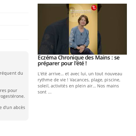
ale : et si on
Eczéma Chronique des Mains : se
Youtube
ube
Youtube
préparer pour l’été !
fréquent du
e diabète de type 2
L'été arrive… et avec lui, un tout nouveau
çues chez les
rythme de vie ! Vacances, plage, piscine,
ez les soignants.
soleil, activités en plein air… Nos mains
res pour
sont ...
rogestérone.
Di
You
ne d’un abcès
Le 
nom
dia
défi