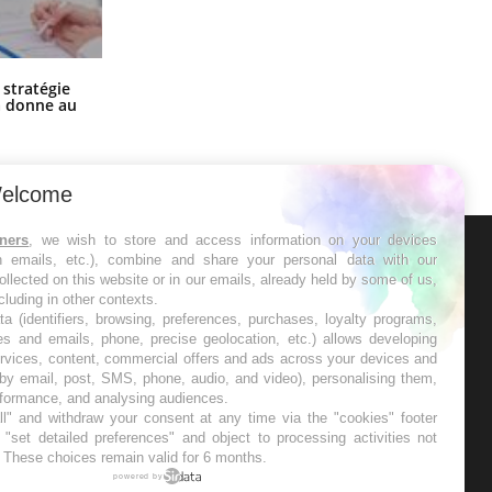
Chikungunya, dengue, West Nile :
 stratégie
que se passe-t-il dans le sud de la
a donne au
France ?
elcome
tners
, we wish to store and access information on your devices
in emails, etc.), combine and share your personal data with our
ER
ollected on this website or in our emails, already held by some of us,
ncluding in other contexts.
ta (identifiers, browsing, preferences, purchases, loyalty programs,
s les semaines les meilleures
es and emails, phone, precise geolocation, etc.) allows developing
ervices, content, commercial offers and ads across your devices and
 by email, post, SMS, phone, audio, and video), personalising them,
rformance, and analysing audiences.
l" and withdraw your consent at any time via the "cookies" footer
"set detailed preferences" and object to processing activities not
. These choices remain valid for 6 months.
RE
powered by