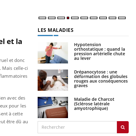
LES MALADIES
 et la
Hypotension
orthostatique : quand la
pression artérielle chute
au lever
uel et donc
 Mais celle-ci
Drépanocytose : une
nflammatoires
déformation des globules
rouges aux conséquences
graves
ien avec des
Maladie de Charcot
(Sclérose latérale
eux pour les
amyotrophique)
ent à cette
eut être dû au