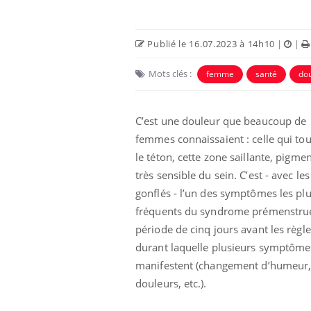
Publié le 16.07.2023 à 14h10
|
|
Mots clés :
femme
santé
do
C’est une douleur que beaucoup de
Eczéma Chronique des Mains :
Car
Youtube
You
femmes connaissaient : celle qui to
Youtube
expliquer ma maladie
pré
le téton, cette zone saillante, pigme
Il y a des sujets qui sont faciles à aborder...
Fati
très sensible du sein. C’est - avec les
d'autres non ! D'un côté, poser des
mêm
gonflés - l’un des symptômes les pl
questions sur la maladie d'un proche c'est
care
montrer ...
...
fréquents du syndrome prémenstrue
période de cinq jours avant les règle
durant laquelle plusieurs symptôme
manifestent (changement d’humeur
douleurs, etc.).