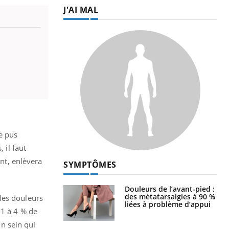
J'AI MAL
e pus
 il faut
ant, enlèvera
SYMPTÔMES
Douleurs de l’avant-pied :
des métatarsalgies à 90 %
les douleurs
liées à problème d’appui
 1 à 4 % de
un sein qui