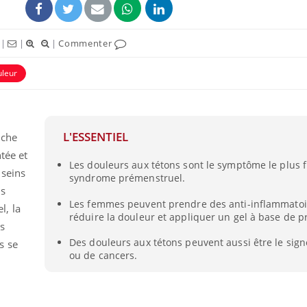
|
|
|
Commenter
uleur
ence en fer : comprendre pour
Insuline & Charge ment
tube
Youtube
L'ESSENTIEL
uche
Youtube
Yout
venir
osait en parler??
ntée et
Les douleurs aux tétons sont le symptôme le plus 
gue, irritabilité, brouillard mental ou
En 2026, l'insuline dans l
 seins
syndrome prémenstruel.
e alopécie… Les symptômes de la
reste entourée d'idées re
us
nce en fer sont multiples ce qui la rend
patients comme parfois ch
Les femmes peuvent prendre des anti-inflammatoi
l, la
réduire la douleur et appliquer un gel à base de p
s
Des douleurs aux tétons peuvent aussi être le sig
s se
ou de cancers.
,