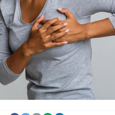
Chikungunya, dengue,
La siest
West Nile : que se passe-
de dormi
t-il dans le sud de la
France ?
Les médicaments GLP-1
VIH : la
protègent-ils aussi les os
tous les
?
elle enfi
Cytomégalovirus : ce qui
Pourquo
change dans la prise en
gâche-t-
charge des femmes
jours de
enceintes