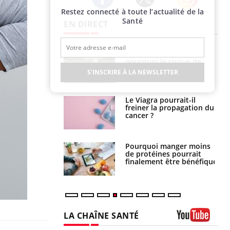
Restez connecté à toute l’actualité de la
Twitter
Facebook
Instagram
Santé
EN DIRECT
e empêche-t-elle
Fortes chaleurs :
r la nuit ?
pourquoi le risque de
noyade grimpe-t-il ?
S'INSCRIRE À LA NEWSLETTER
 fin du comprimé
Le Viagra pourrait-il
 jours se profile-t-
freiner la propagation du
n ?
cancer ?
i votre ventre
Pourquoi manger moins
il les premiers
de protéines pourrait
 vos vacances ?
finalement être bénéfique
LA CHAÎNE SANTÉ
Youtube