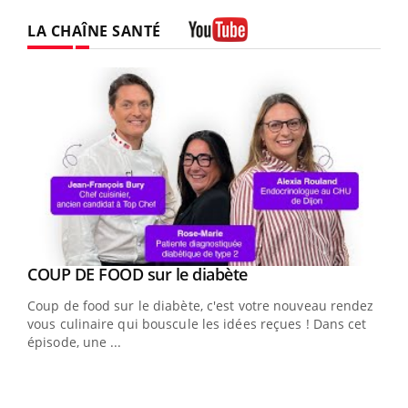
LA CHAÎNE SANTÉ
Youtube
Youtube
Yout
COUP DE FOOD sur le diabète
Quand l’entreprise mise sur le bien être global
Youtube
Youtube
Coup de food sur le diabète, c'est votre nouveau rendez-
"Les rendez-vous de la santé et de la qualité de vie au
vous culinaire qui bouscule les idées reçues ! Dans cet
travail" de Pourquoi Docteur reçoivent Régis Blugeon,
épisode, une ...
DRH et directeur ...