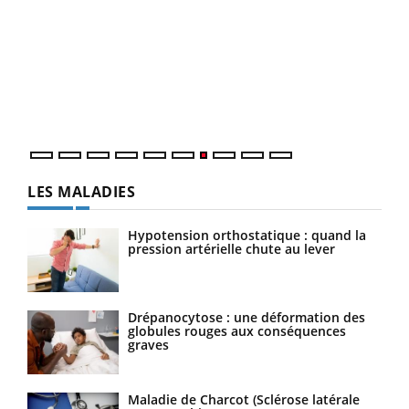
Ecz
You
(3/3
Dans
vous
quot
LES MALADIES
Hypotension orthostatique : quand la
pression artérielle chute au lever
Drépanocytose : une déformation des
globules rouges aux conséquences
graves
Maladie de Charcot (Sclérose latérale