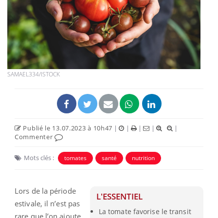
SAMAEL334/ISTOCK
Publié le 13.07.2023 à 10h47
|
|
|
|
|
Commenter
Mots clés :
tomates
santé
nutrition
Lors de la période
L'ESSENTIEL
estivale, il n’est pas
La tomate favorise le transit
rare que l’on ajoute