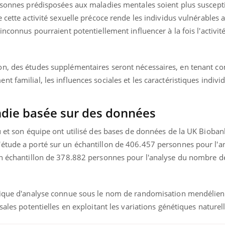
ersonnes prédisposées aux maladies mentales soient plus suscepti
e cette activité sexuelle précoce rende les individus vulnérables
inconnus pourraient potentiellement influencer à la fois l'activité
on, des études supplémentaires seront nécessaires, en tenant c
 familial, les influences sociales et les caractéristiques individ
die basée sur des données
u et son équipe ont utilisé des bases de données de la UK Bioban
étude a porté sur un échantillon de 406.457 personnes pour l'a
un échantillon de 378.882 personnes pour l'analyse du nombre d
hnique d'analyse connue sous le nom de randomisation mendélien
sales potentielles en exploitant les variations génétiques naturell