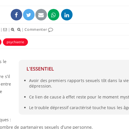
|
|
|
Commenter
psychiatrie
ence en fer : comprendre pour
Insuline & Charge ment
tube
Youtube
Youtube
Yout
venir
osait en parler??
 le
L'ESSENTIEL
gue, irritabilité, brouillard mental ou
En 2026, l'insuline dans l
e alopécie… Les symptômes de la
reste entourée d'idées re
 s'il
Avoir des premiers rapports sexuels tôt dans la vie
nce en fer sont multiples ce qui la rend
patients comme parfois ch
 entre
dépression.
e
Ce lien de cause à effet reste pour le moment myst
Le trouble dépressif caractérisé touche tous les âge
ques :
 nombre de partenaires sexuels d'une personne.