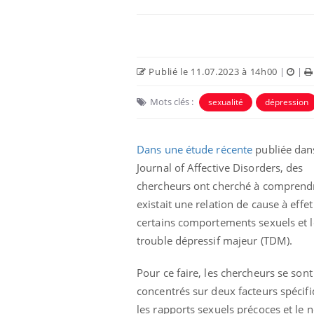
Publié le 11.07.2023 à 14h00
|
|
Mots clés :
sexualité
dépression
Eczéma Chronique des Mains :
Car
Youtube
You
Youtube
expliquer ma maladie
pré
Dans une étude récente
publiée dans
Journal of Affective Disorders, des
Il y a des sujets qui sont faciles à aborder...
Fati
d'autres non ! D'un côté, poser des
mêm
chercheurs ont cherché à comprendre
questions sur la maladie d'un proche c'est
care
existait une relation de cause à effet
montrer ...
...
certains comportements sexuels et l
trouble dépressif majeur (TDM).
Pour ce faire, les chercheurs se sont
concentrés sur deux facteurs spécifi
les rapports sexuels précoces et le