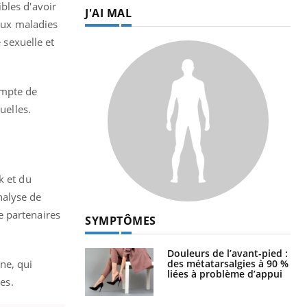
bles d'avoir
J'AI MAL
 aux maladies
 sexuelle et
ompte de
uelles.
k et du
nalyse de
e partenaires
SYMPTÔMES
Douleurs de l’avant-pied :
des métatarsalgies à 90 %
ne, qui
liées à problème d’appui
es.