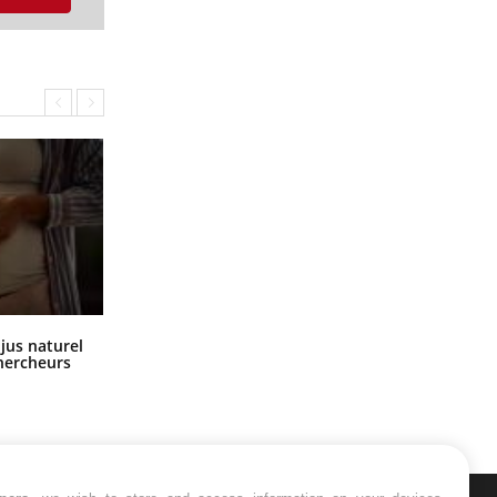
Comment oublier les écrans en
 jus naturel
vacances ?
chercheurs