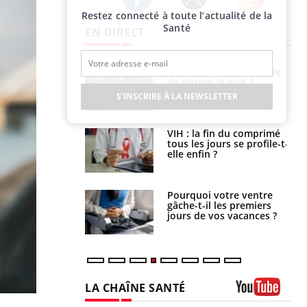
Restez connecté à toute l’actualité de la
Twitter
Facebook
Instagram
Santé
EN DIRECT
unya, dengue,
La sieste empêche-t-elle
e : que se passe-
de dormir la nuit ?
s le sud de la
S'INSCRIRE À LA NEWSLETTER
icaments GLP-1
VIH : la fin du comprimé
t-ils aussi les os
tous les jours se profile-t-
elle enfin ?
alovirus : ce qui
Pourquoi votre ventre
ans la prise en
gâche-t-il les premiers
des femmes
jours de vos vacances ?
es
LA CHAÎNE SANTÉ
Youtube