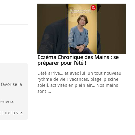
ale : et si on
Eczéma Chronique des Mains : se
Youtube
ube
Youtube
préparer pour l’été !
e diabète de type 2
L'été arrive… et avec lui, un tout nouveau
çues chez les
rythme de vie ! Vacances, plage, piscine,
 favorise la
ez les soignants.
soleil, activités en plein air… Nos mains
sont ...
Di
You
érieux.
Le 
s de la vie.
nom
dia
défi