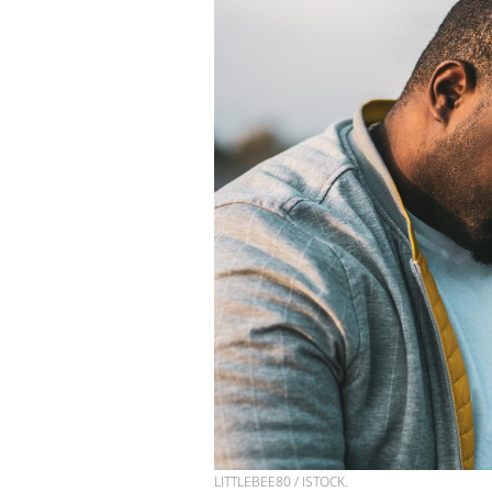
Hantavirus : un cas
détecté chez un touriste
en France
Mortalité infantile : un
rapport s’interroge sur
son taux élevé en France
Grossesse à risque : ce jus
naturel attire l'attention
des chercheurs
LITTLEBEE80 / ISTOCK.