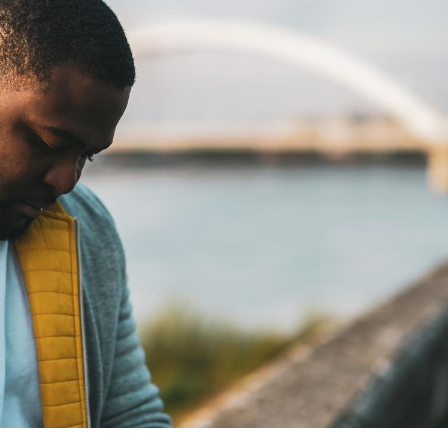
Comment oublier les
Chikung
écrans en vacances ?
West Nil
t-il dan
France ?
Toujours connectés :
Les méd
comment le travail
protègen
empiète de plus en plus
?
sur nos soirées
Cancer colorectal : une
Cytomég
stratégie simple aurait
change d
changé la donne au Pays
charge 
basque
enceint