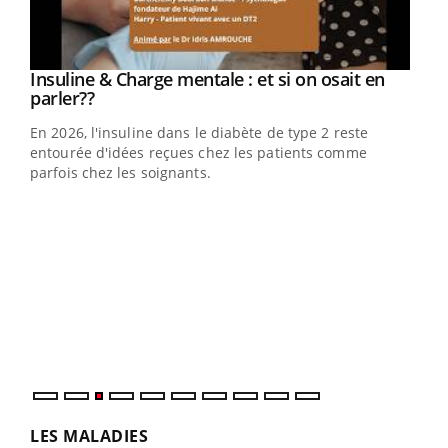
Youtube
Insuline & Charge mentale : et si on osait en
Youtube
Youtube
parler??
En 2026, l'insuline dans le diabète de type 2 reste
entourée d'idées reçues chez les patients comme
parfois chez les soignants.
Ecz
You
pour
L'ét
Vaca
Nos 
LES MALADIES