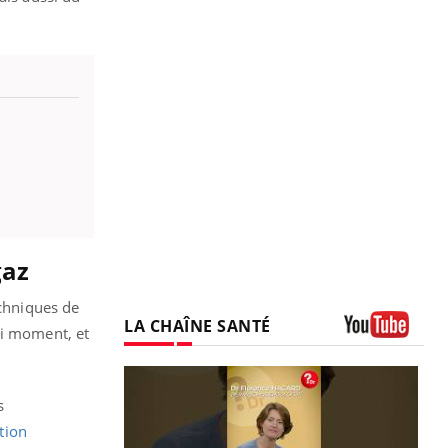
gaz
echniques de
LA CHAÎNE SANTÉ
ai moment, et
Youtube
s
tion