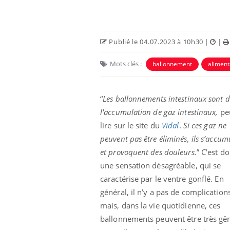
Publié le 04.07.2023 à 10h30
|
|
Mots clés :
ballonnement
aliment
“
Les ballonnements intestinaux sont d
l'accumulation de gaz intestinaux,
pe
lire sur le site du
Vidal
.
Si ces gaz ne
peuvent pas être éliminés, ils s’accum
unya, dengue,
La sieste empêche-t-elle
et provoquent des douleurs.
” C’est d
e : que se passe-
de dormir la nuit ?
 le sud de la
une sensation désagréable, qui se
caractérise par le ventre gonflé. En
général, il n’y a pas de complication
icaments GLP-1
VIH : la fin du comprimé
-ils aussi les os
tous les jours se profile-t-
mais, dans la vie quotidienne, ces
elle enfin ?
ballonnements peuvent être très gê