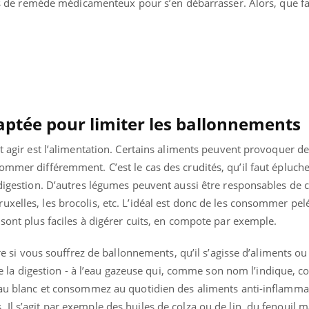
 pas de remède médicamenteux pour s’en débarrasser. Alors, que fa
Pourquoi manger moins
de protéines pourrait
finalement être bénéfique
ptée pour limiter les ballonnements
ut agir est l’alimentation. Certains aliments peuvent provoquer d
ommer différemment. C’est le cas des crudités, qu’il faut épluch
 digestion. D’autres légumes peuvent aussi être responsables de 
xelles, les brocolis, etc. L’idéal est donc de les consommer pelés
 sont plus faciles à digérer cuits, en compote par exemple.
ucre si vous souffrez de ballonnements, qu’il s’agisse d’aliments o
lite la digestion - à l’eau gazeuse qui, comme son nom l’indique, c
t au blanc et consommez au quotidien des aliments anti-inflamma
Il s’agit par exemple des huiles de colza ou de lin, du fenouil m