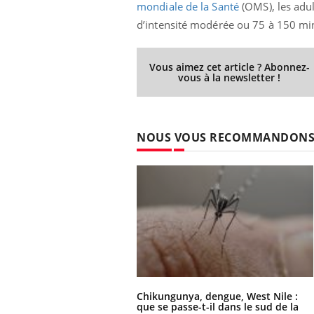
mondiale de la Santé
(OMS), les adul
Fatigue, irritabilité, brouillard mental ou
d’intensité modérée ou 75 à 150 min
même alopécie… Les symptômes de la
carence en fer sont multiples ce qui la rend
...
 Mains :
Ins
You
Vous aimez cet article ? Abonnez-
vous à la newsletter !
Youtube
osa
aciles à aborder...
En 2
poser des
rest
'un proche c'est
pat
NOUS VOUS RECOMMANDON
Chikungunya, dengue, West Nile :
que se passe-t-il dans le sud de la