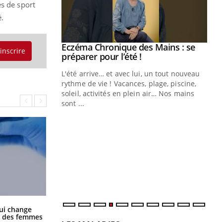
s de sport
.
Eczéma Chronique des Mains : se
Youtube
'inscrire
Youtube
préparer pour l’été !
L'été arrive… et avec lui, un tout nouveau
rythme de vie ! Vacances, plage, piscine,
soleil, activités en plein air… Nos mains
sont ...
Youtube
Diabète & Ramadan 2026
Un
Youtube
You
fac
Le Ramadan approche, et, pour de
pr
nombreuses personnes atteintes de
Un 
diabète, c'est une période de questions, de
mut
défis, mais ...
san
num
La sieste empêche-t-elle de dormir
ui change
la nuit ?
ge des femmes