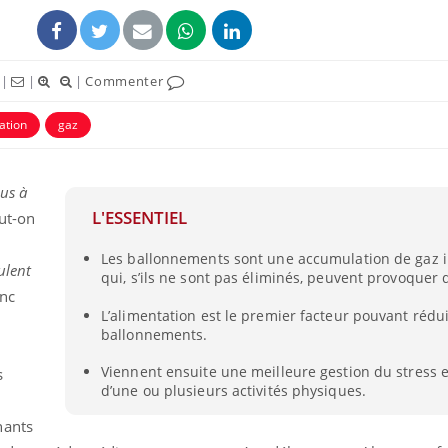
|
|
|
Commenter
ation
gaz
us à
L'ESSENTIEL
ut-on
Les ballonnements sont une accumulation de gaz i
ulent
qui, s’ils ne sont pas éliminés, peuvent provoquer 
Fortes chaleurs :
onc
pourquoi le risque de
L’alimentation est le premier facteur pouvant rédui
noyade grimpe-t-il ?
ballonnements.
Viennent ensuite une meilleure gestion du stress e
s
Le Viagra pourrait-il
d’une ou plusieurs activités physiques.
freiner la propagation du
cancer ?
nants