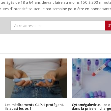
tes âgés de 18 à 64 ans devrait faire au moins 150 à 300 minute
utes d’intensité soutenue par semaine pour être en bonne santé
uline & Charge mentale : et si on
tube
S
Youtube
it en parler??
026, l'insuline dans le diabète de type 2
e entourée d'idées reçues chez les
ients comme parfois chez les soignants.
S
Les médicaments GLP-1 protègent-
Cytomégalovirus : ce q
ils aussi les os ?
dans la prise en char