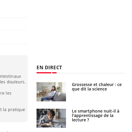
EN DIRECT
ntestinaux
des douleurs.
Grossesse et chaleur : ce
Mordue par un
que dit la science
barracuda, une petite fille
re les
secourue grâce à un
réflexe essentiel
t la pratique
Le smartphone nuit-il à
Légionellose en Suisse :
l'apprentissage de la
quelle est l’origine de la
lecture ?
contamination ?