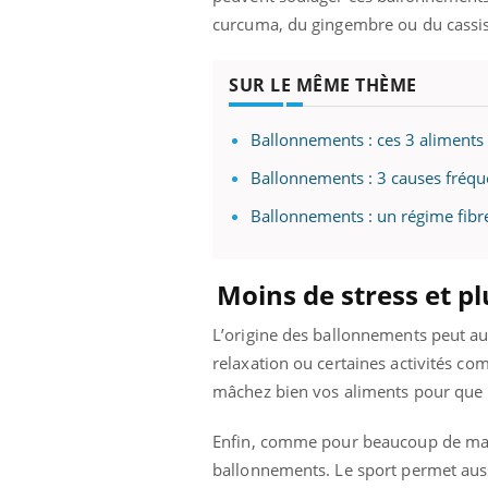
curcuma, du gingembre ou du cassis
SUR LE MÊME THÈME
Ballonnements : ces 3 aliments 
Ballonnements : 3 causes fréque
Ballonnements : un régime fibre
Moins de stress et pl
L’origine des ballonnements peut aus
relaxation ou certaines activités c
mâchez bien vos aliments pour que l’
Enfin, comme pour beaucoup de maux,
Carence en fer : comprendre pour
Youtube
Youtube
ballonnements. Le sport permet aussi d
prévenir