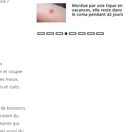
ire ?
Mordue par une tique en
Allergies alimentaires :
vacances, elle reste dans
une nouvelle arme contre
le coma pendant 42 jours
les réactions sévères
es
er et couper
ces maux,
 et cuits.
u de boissons.
ontient du
toires qui
ais aussi du