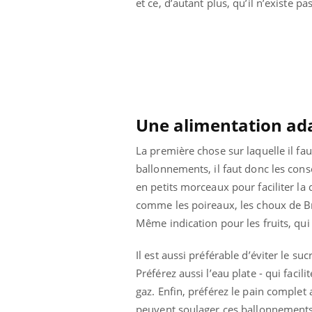
et ce, d’autant plus, qu’il n’existe
lovirus : ce qui
Pourquoi votre ventre
ans la prise en
gâche-t-il les premiers
des femmes
jours de vos vacances ?
s
Une alimentation ada
La première chose sur laquelle il fa
ballonnements, il faut donc les cons
en petits morceaux pour faciliter la
comme les poireaux, les choux de Bru
Même indication pour les fruits, qui
Il est aussi préférable d’éviter le s
Préférez aussi l’eau plate - qui faci
gaz. Enfin, préférez le pain comple
peuvent soulager ces ballonnements. 