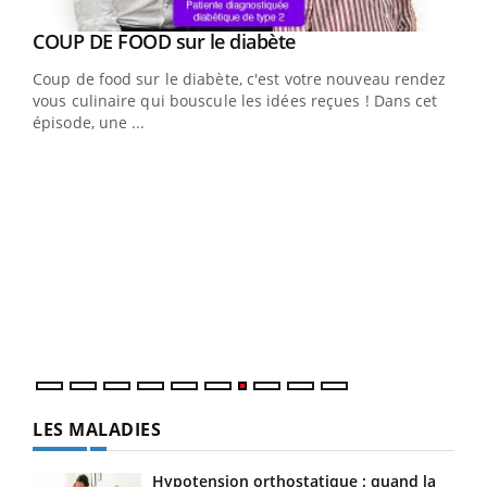
Youtube
cès
COUP DE FOOD sur le diabète
Youtube
Coup de food sur le diabète, c'est votre nouveau rendez-
 en
vous culinaire qui bouscule les idées reçues ! Dans cet
u
épisode, une ...
Qua
You
"Les
trav
DRH 
LES MALADIES
Hypotension orthostatique : quand la