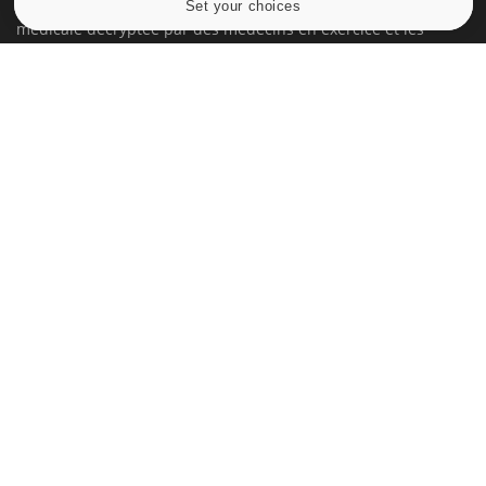
Set your choices
Cookies settings
médicale decryptée par des médecins en exercice et les
conseils des meilleurs spécialistes.
À PROPOS
Données personnelles et cookies
Qui sommes-nous
Conditions d'utilisation
Plan du site
Mentions Légales
Nous contacter
NEWSLETTER
Recevez toutes les semaines les meilleures infos santé