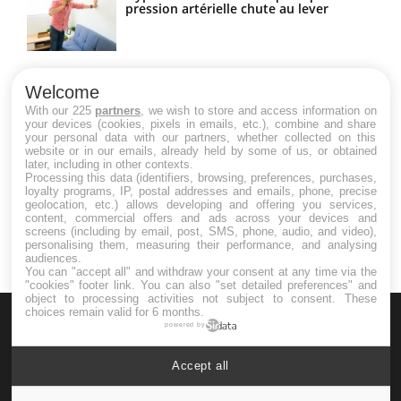
pression artérielle chute au lever
Drépanocytose : une déformation des
globules rouges aux conséquences
Welcome
graves
With our 225
partners
, we wish to store and access information on
your devices (cookies, pixels in emails, etc.), combine and share
your personal data with our partners, whether collected on this
website or in our emails, already held by some of us, or obtained
Maladie de Charcot (Sclérose latérale
later, including in other contexts.
amyotrophique)
Processing this data (identifiers, browsing, preferences, purchases,
loyalty programs, IP, postal addresses and emails, phone, precise
geolocation, etc.) allows developing and offering you services,
content, commercial offers and ads across your devices and
screens (including by email, post, SMS, phone, audio, and video),
personalising them, measuring their performance, and analysing
audiences.
You can "accept all" and withdraw your consent at any time via the
"cookies" footer link
. You can also "set detailed preferences" and
object to processing activities not subject to consent. These
choices remain valid for 6 months.
powered by
Accept all
Le site santé de référence avec chaque jour toute l'actualité