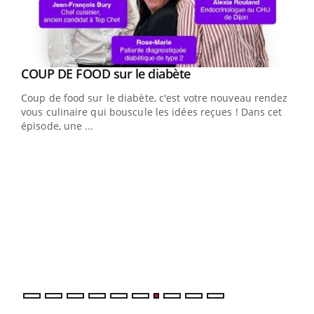
Youtube
cès
COUP DE FOOD sur le diabète
Youtube
Coup de food sur le diabète, c'est votre nouveau rendez-
 en
vous culinaire qui bouscule les idées reçues ! Dans cet
u
épisode, une ...
Qua
You
"Les
trav
DRH 