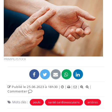
PRIMIPIL/ISTOCK
Publié le 25.06.2023 à 18h30
|
|
|
|
|
Commenter
Mots clés :
pouls
santé cardiovasculaire
artères