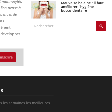
nt mannosylés,
Mauvaise haleine : il faut
améliorer l’hygiène
 l'on pense à
bucco-dentaire
quences de
ons
 mènent
t développer
'inscrire
ER
s les semaines les meilleures