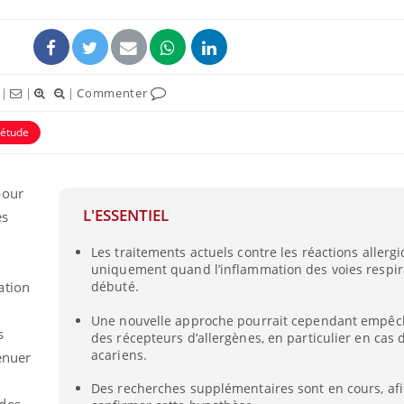
|
|
|
Commenter
étude
éma Chronique des Mains :
Carence en fer : com
tube
Youtube
Youtube
Youtube
liquer ma maladie
prévenir
pour
L'ESSENTIEL
es
 a des sujets qui sont faciles à aborder...
Fatigue, irritabilité, brou
tres non ! D'un côté, poser des
même alopécie… Les sym
Les traitements actuels contre les réactions allerg
tions sur la maladie d'un proche c'est
carence en fer sont multi
uniquement quand l’inflammation des voies respir
rer ...
...
ation
débuté.
Une nouvelle approche pourrait cependant empêch
s
des récepteurs d’allergènes, en particulier en cas d
acariens.
ténuer
Des recherches supplémentaires sont en cours, af
 des