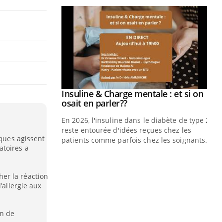
prendre pour
Insuline & Charge mentale : et si on
Youtube
Youtube
osait en parler??
illard mental ou
En 2026, l'insuline dans le diabète de type 2
ptômes de la
reste entourée d'idées reçues chez les
iques agissent
ples ce qui la rend
patients comme parfois chez les soignants.
atoires a
Ec
You
pré
er la réaction
L'é
’allergie aux
ryt
sol
in de
sont