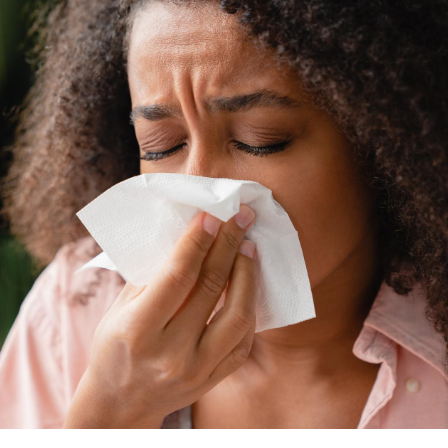
Pourquoi votre ventre
Pourquo
gâche-t-il les premiers
de prot
jours de vos vacances ?
finalem
Fortes chaleurs :
Grossess
pourquoi le risque de
que dit 
noyade grimpe-t-il ?
Le Viagra pourrait-il
Le smart
freiner la propagation du
l'appren
cancer ?
lecture 