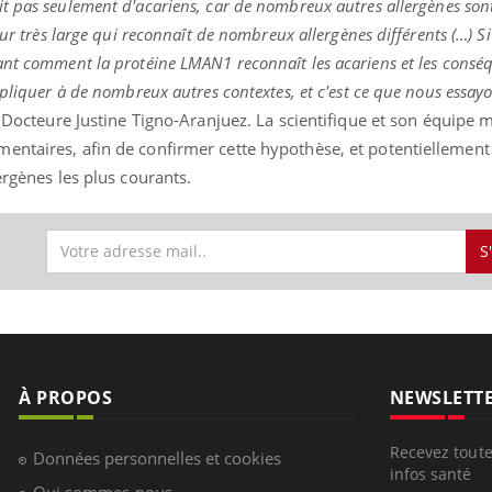
it pas seulement d'acariens, car de nombreux autres allergènes so
eur très large qui reconnaît de nombreux allergènes différents (…) Si
ant comment la protéine LMAN1 reconnaît les acariens et les consé
ppliquer à de nombreux autres contextes, et c'est ce que nous essay
la Docteure Justine Tigno-Aranjuez. La scientifique et son équipe
entaires, afin de confirmer cette hypothèse, et potentiellemen
ergènes les plus courants.
S
À PROPOS
NEWSLETT
Recevez toute
Données personnelles et cookies
infos santé
Qui sommes-nous