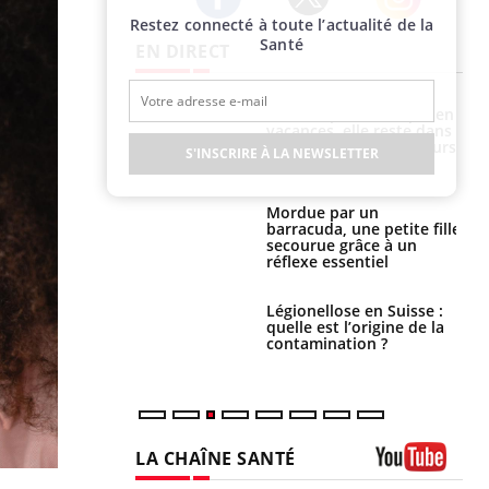
Restez connecté à toute l’actualité de la
Twitter
Facebook
Instagram
Santé
EN DIRECT
i manger moins
Mordue par une tique en
éines pourrait
vacances, elle reste dans
ent être bénéfique
le coma pendant 42 jours
S'INSCRIRE À LA NEWSLETTER
e et chaleur : ce
Mordue par un
la science
barracuda, une petite fille
secourue grâce à un
réflexe essentiel
phone nuit-il à
Légionellose en Suisse :
tissage de la
quelle est l’origine de la
?
contamination ?
LA CHAÎNE SANTÉ
Youtube