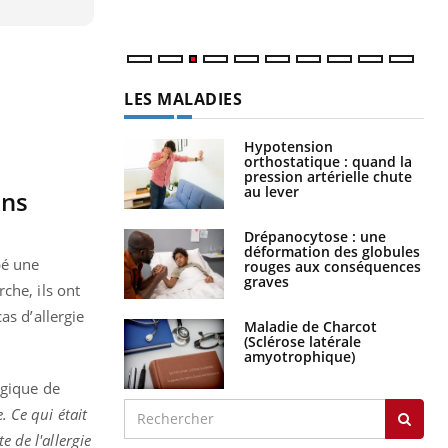
LES MALADIES
Hypotension
orthostatique : quand la
pression artérielle chute
au lever
ons
Drépanocytose : une
déformation des globules
pé une
rouges aux conséquences
graves
che, ils ont
as d’allergie
Maladie de Charcot
(Sclérose latérale
amyotrophique)
rgique de
. Ce qui était
e de l'allergie