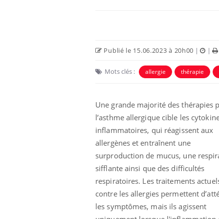
Publié le 15.06.2023 à 20h00
|
|
Mots clés :
allergie
thérapie
Ecz
You
exp
Une grande majorité des thérapies 
l’asthme allergique cible les cytokin
Il y
d'au
inflammatoires, qui réagissent aux
ques
allergènes et entraînent une
mont
surproduction de mucus, une respir
sifflante ainsi que des difficultés
respiratoires. Les traitements actuel
contre les allergies permettent d’at
les symptômes, mais ils agissent
uniquement lorsque l'inflammation