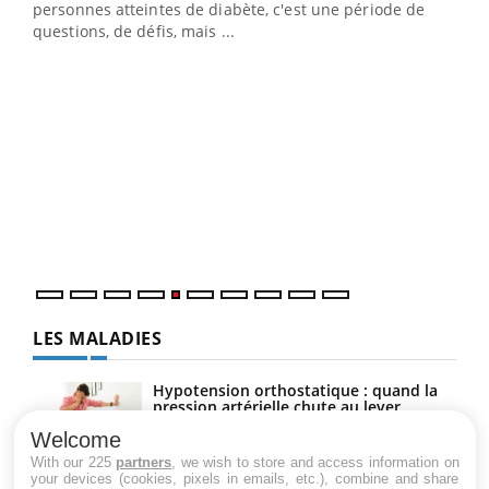
vie !
personnes atteintes de diabète, c'est une période de
…
questions, de défis, mais ...
Un 
You
à l
Un é
mati
numé
LES MALADIES
Hypotension orthostatique : quand la
pression artérielle chute au lever
Welcome
With our 225
partners
, we wish to store and access information on
your devices (cookies, pixels in emails, etc.), combine and share
Drépanocytose : une déformation des