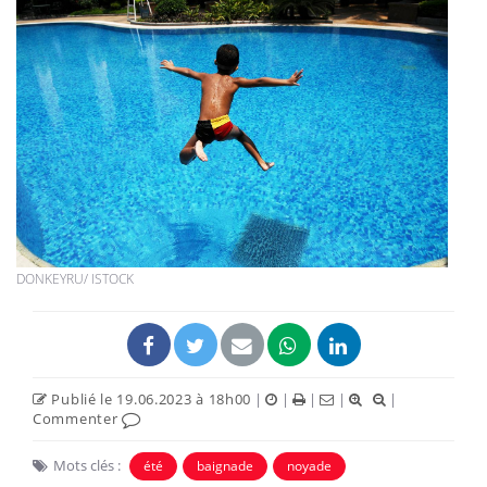
DONKEYRU/ ISTOCK
Publié le 19.06.2023 à 18h00
|
|
|
|
|
Commenter
Mots clés :
été
baignade
noyade