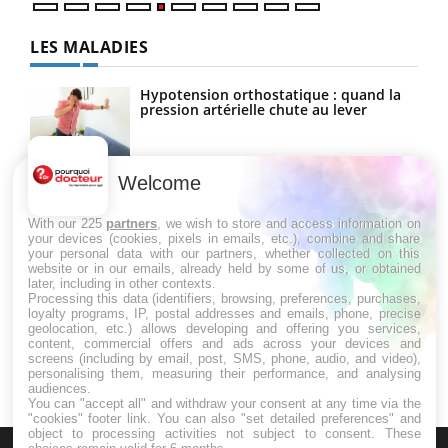
LES MALADIES
Hypotension orthostatique : quand la
pression artérielle chute au lever
Welcome
Drépanocytose : une déformation des
globules rouges aux conséquences
graves
With our 225
partners
, we wish to store and access information on
your devices (cookies, pixels in emails, etc.), combine and share
your personal data with our partners, whether collected on this
website or in our emails, already held by some of us, or obtained
Maladie de Charcot (Sclérose latérale
later, including in other contexts.
amyotrophique)
Processing this data (identifiers, browsing, preferences, purchases,
loyalty programs, IP, postal addresses and emails, phone, precise
geolocation, etc.) allows developing and offering you services,
content, commercial offers and ads across your devices and
screens (including by email, post, SMS, phone, audio, and video),
personalising them, measuring their performance, and analysing
audiences.
You can "accept all" and withdraw your consent at any time via the
"cookies" footer link
. You can also "set detailed preferences" and
object to processing activities not subject to consent. These