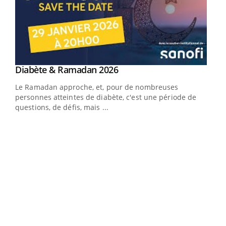
Youtube
Diabète & Ramadan 2026
Un « jumeau numérique » pour faciliter l’accès
Youtube
Youtube
Youtube
à la médecine préventive
Le Ramadan approche, et, pour de nombreuses
Un établissement lié à un groupe mutualiste innove en
personnes atteintes de diabète, c'est une période de
matière de bilan de santé : l'utilisation d'un « jumeau
questions, de défis, mais ...
numérique » permet ...
COU
You
Coup
vous
épis