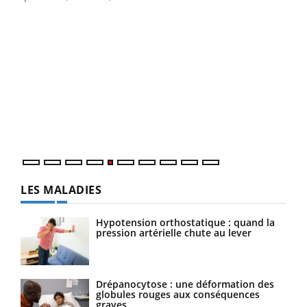
Un 
You
à l
Un é
mati
numé
LES MALADIES
Hypotension orthostatique : quand la
pression artérielle chute au lever
Drépanocytose : une déformation des
globules rouges aux conséquences
graves