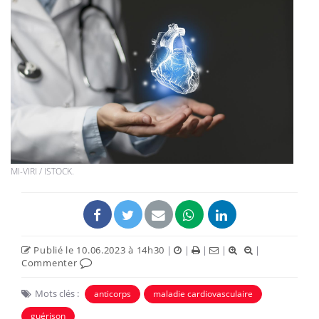
MI-VIRI / ISTOCK.
Publié le 10.06.2023 à 14h30
|
|
|
|
|
Commenter
Mots clés :
anticorps
maladie cardiovasculaire
guérison