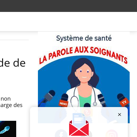
ode de
e non
harge des
Publicité