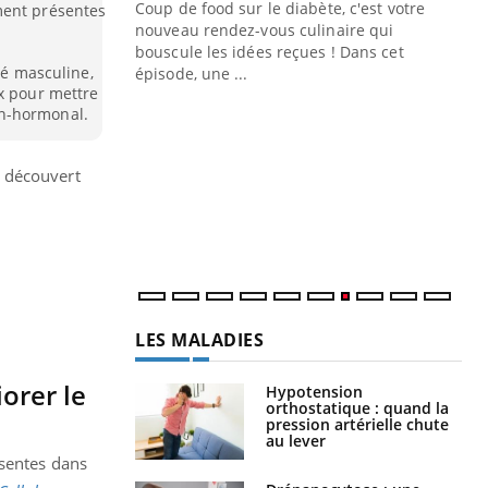
Coup de food sur le diabète, c'est votre
ment présentes
nouveau rendez-vous culinaire qui
n groupe
bouscule les idées reçues ! Dans cet
ière de bilan de
ité masculine,
épisode, une ...
ux pour mettre
« jumeau
Qu
You
n-hormonal.
êtr
"Le
t découvert
qua
Doc
dir
LES MALADIES
orer le
Hypotension
orthostatique : quand la
pression artérielle chute
au lever
ésentes dans