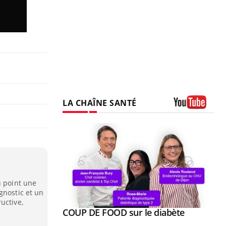
LA CHAÎNE SANTÉ
Youtube
u point une
gnostic et un
uctive,
Youtube
ue » pour
COUP DE FOOD sur le diabète
Youtube
médecine