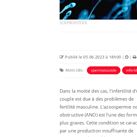
SCIEPRO/ISTOCK
Publié le 05.06.2023 à 18h00
|
|
Mots clés :
spermatozoïde
inferti
Dans la moitié des cas, l'infertilité d
couple est due à des problèmes de
fertilité masculine. L'azoospermie n
obstructive (ANO) est l'une des form
plus graves. Cette condition se carac
ale : et si on
Eczéma Chronique des Mains : se
Dia
Youtube
You
par une production insuffisante de
ube
Youtube
préparer pour l’été !