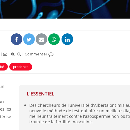
|
|
|
Commenter
lité
protéines
'un
L'ESSENTIEL
on
Des chercheurs de l'université d'Alberta ont mis a
es les
nouvelle méthode de test qui offre un meilleur dia
térise
meilleur traitement contre l'azoospermie non obstr
Youtube
bète & Ramadan 2026
Un « jumeau numériq
trouble de la fertilité masculine.
tube
Youtube
faciliter l’accès à la 