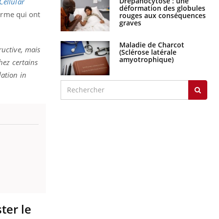
Drépanocytose : une
Cellular
déformation des globules
perme qui ont
rouges aux conséquences
graves
Maladie de Charcot
uctive, mais
(Sclérose latérale
amyotrophique)
hez certains
ation in
ter le