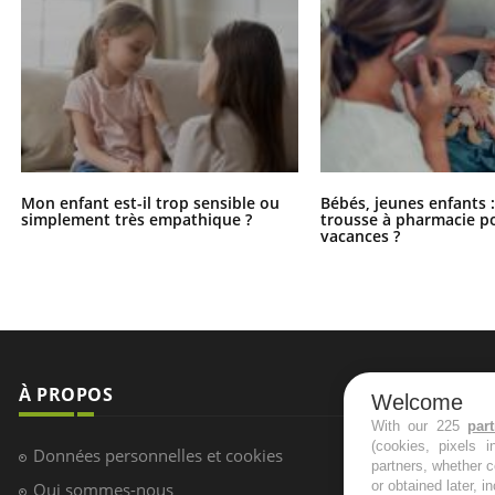
Mon enfant est-il trop sensible ou
Bébés, jeunes enfants :
simplement très empathique ?
trousse à pharmacie po
vacances ?
À PROPOS
NEWSLETT
Welcome
With our 225
par
(cookies, pixels 
Recevez toute
Données personnelles et cookies
partners, whether c
infos santé
or obtained later, i
Qui sommes-nous