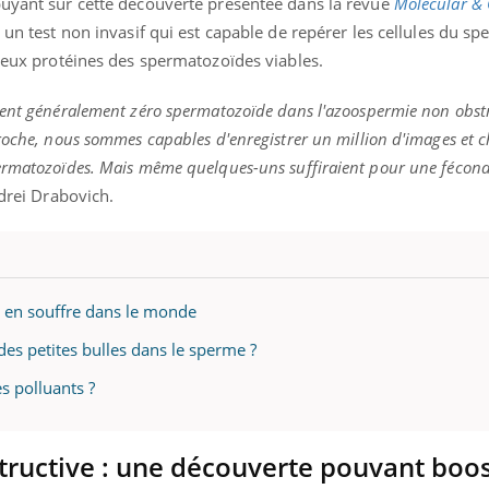
puyant sur cette découverte présentée dans la revue
Molecular & 
t un test non invasif qui est capable de repérer les cellules du s
 deux protéines des spermatozoïdes viables.
rent généralement zéro spermatozoïde dans l'azoospermie non obstr
roche, nous sommes capables d'enregistrer un million d'images et c
ermatozoïdes. Mais même quelques-uns suffiraient pour une fécond
ndrei Drabovich.
ix en souffre dans le monde
à des petites bulles dans le sperme ?
es polluants ?
ructive : une découverte pouvant boos