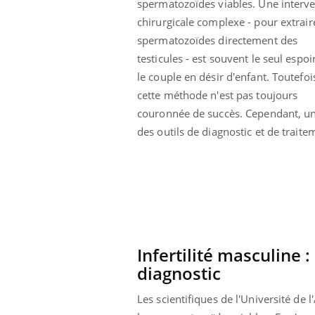
spermatozoïdes viables. Une interv
Le 
 diabète de type 2
L'été arrive… et avec lui, un tout nouveau
nom
chirurgicale complexe - pour extrair
ues chez les
rythme de vie ! Vacances, plage, piscine,
diab
spermatozoïdes directement des
ez les soignants.
soleil, activités en plein air… Nos mains
défi
testicules - est souvent le seul espoi
sont ...
le couple en désir d'enfant. Toutefoi
cette méthode n'est pas toujours
couronnée de succès. Cependant, un
des outils de diagnostic et de traite
Infertilité masculine
diagnostic
Les scientifiques de l'Université d