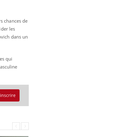
s
rs chances de
ider les
bovich dans un
es qui
asculine
'inscrire