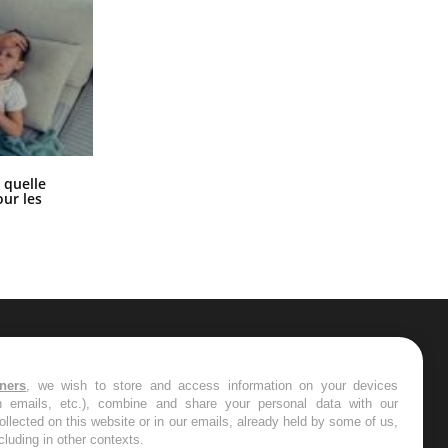
Syndrome métabolique : quels sont
 quelle
les meilleurs exercices physiques ?
ur les
ER
tners
, we wish to store and access information on your devices
in emails, etc.), combine and share your personal data with our
s les semaines les meilleures
ollected on this website or in our emails, already held by some of us,
ncluding in other contexts.