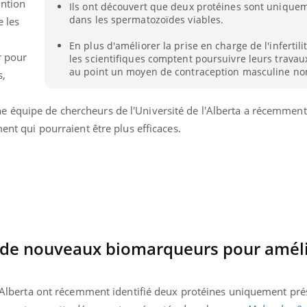
ention
Ramadan approche, et, pour de
Youtube
préventive
Ils ont découvert que deux protéines sont unique
breuses personnes atteintes de
dans les spermatozoïdes viables.
e les
Un établissement lié à u
ète, c'est une période de questions, de
mutualiste innove en mat
En plus d'améliorer la prise en charge de l'infertil
s, mais ...
r pour
les scientifiques comptent poursuivre leurs trava
santé : l'utilisation d'un 
au point un moyen de contraception masculine no
numérique » permet ...
s,
e équipe de chercheurs de l'Université de l'Alberta a récemmen
ment qui pourraient être plus efficaces.
 : de nouveaux biomarqueurs pour améli
e l'Alberta ont récemment identifié deux protéines uniquement pr