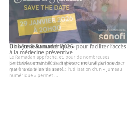
Un « jumeau numérique » pour faciliter l’accès
Youtube
Youtube
à la médecine préventive
Un établissement lié à un groupe mutualiste innove en
e
matière de bilan de santé : l'utilisation d'un « jumeau
numérique » permet ...
COU
You
Coup
vous
épis