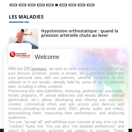
LES MALADIES
Hypotension orthostatique : quand la
pression artérielle chute au lever
Welcome
Drépanocytose : une déformation des
globules rouges aux conséquences
graves
With our 225
partners
, we wish to store and access information on
your devices (cookies, pixels in emails, etc.), combine and share
your personal data with our partners, whether collected on this
website or in our emails, already held by some of us, or obtained
Maladie de Charcot (Sclérose latérale
later, including in other contexts.
amyotrophique)
Processing this data (identifiers, browsing, preferences, purchases,
loyalty programs, IP, postal addresses and emails, phone, precise
geolocation, etc.) allows developing and offering you services,
content, commercial offers and ads across your devices and
screens (including by email, post, SMS, phone, audio, and video),
personalising them, measuring their performance, and analysing
audiences.
You can "accept all" and withdraw your consent at any time via the
"cookies" footer link
. You can also "set detailed preferences" and
object to processing activities not subject to consent. These