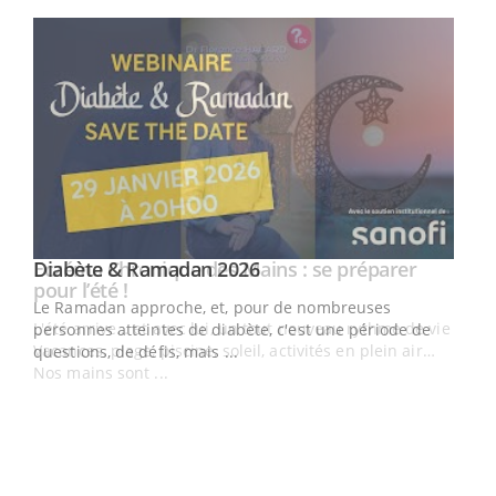
Youtube
Youtube
Diabète & Ramadan 2026
Youtube
Le Ramadan approche, et, pour de nombreuses
vie !
personnes atteintes de diabète, c'est une période de
…
questions, de défis, mais ...
Un 
You
à l