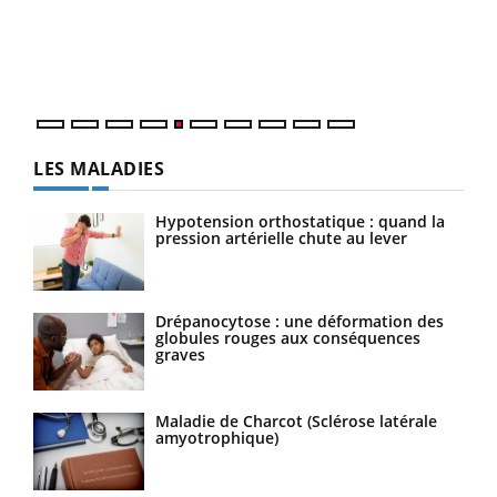
Un é
mati
numé
LES MALADIES
Hypotension orthostatique : quand la
pression artérielle chute au lever
Drépanocytose : une déformation des
globules rouges aux conséquences
graves
Maladie de Charcot (Sclérose latérale
amyotrophique)