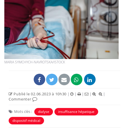
MARIA SYMCHYCH-NAVROTSKA/ISTOCK
Publié le 02.06.2023 à 10h30
|
|
|
|
|
Commenter
Mots clés :
dialyse
insuffisance hépatique
dispositif médical