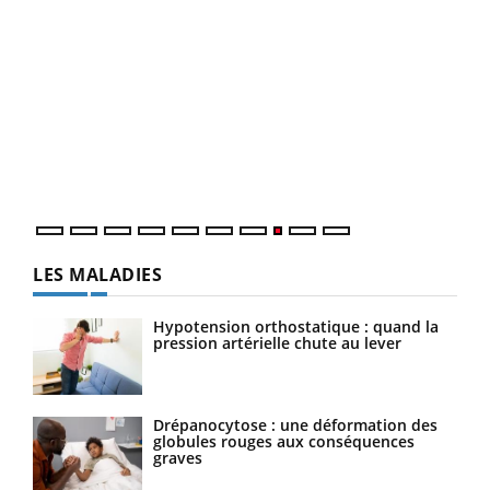
Ecz
You
(3/3
Dans
vous
quot
LES MALADIES
Hypotension orthostatique : quand la
pression artérielle chute au lever
Drépanocytose : une déformation des
globules rouges aux conséquences
graves