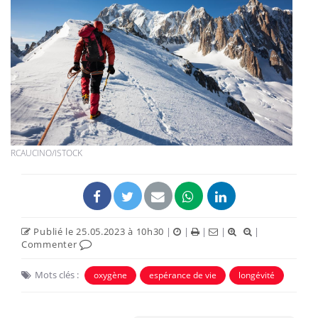
RCAUCINO/ISTOCK
Publié le 25.05.2023 à 10h30
|
|
|
|
|
Commenter
Mots clés :
oxygène
espérance de vie
longévité