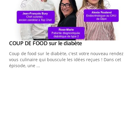
Youtube
cès
COUP DE FOOD sur le diabète
Youtube
Coup de food sur le diabète, c'est votre nouveau rendez-
 en
vous culinaire qui bouscule les idées reçues ! Dans cet
u
épisode, une ...
Qua
You
"Les
trav
DRH 