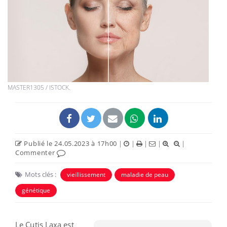
MASTER1305 / ISTOCK.
Publié le 24.05.2023 à 17h00
|
|
|
|
|
Commenter
Mots clés :
vieillissement
maladie de peau
génétique
Le Cutis Laxa est