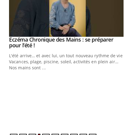
Eczéma Chronique des Mains : se préparer
Youtube
Youtube
pour l’été !
L'été arrive… et avec lui, un tout nouveau rythme de vie !
Vacances, plage, piscine, soleil, activités en plein air…
Nos mains sont ...
Dia
You
Le 
pers
ques