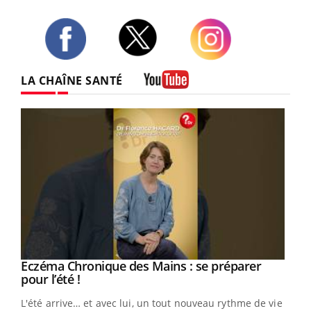
Twitter
Facebook
Instagram
LA CHAÎNE SANTÉ
Youtube
Youtube
Eczéma Chronique des Mains : se préparer
Diabète & Ramadan 2026
Youtube
Youtube
Youtube
pour l’été !
Le Ramadan approche, et, pour de nombreuses
L'été arrive… et avec lui, un tout nouveau rythme de vie !
personnes atteintes de diabète, c'est une période de