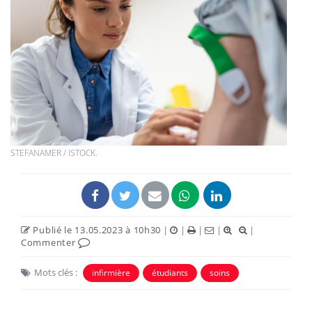
STEFANAMER / ISTOCK.
Publié le 13.05.2023 à 10h30
|
|
|
|
|
Commenter
Mots clés :
infirmière
étudiants
soins