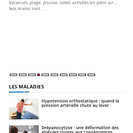
Vacances, plage, piscine, soleil, activités en plein air…
questions, de défis, mais ...
Nos mains sont ...
Un 
You
à l
Un é
mati
numé
LES MALADIES
Hypotension orthostatique : quand la
pression artérielle chute au lever
Drépanocytose : une déformation des
globules rouges aux conséquences