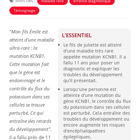
Mots clés :
maladie rare
errance diagnostique
Témoignage
"Mon fils Émile est
L'ESSENTIEL
atteint d’une maladie
Le fils de Juliette est atteint
ultra-rare : la
d'une maladie très rare
mutation KCNB1.
appelée mutation KCNB1. Il a
fallu 11 ans pour poser un
Cette mutation fait
diagnostic et expliquer les
que le gène est
troubles du développement
endommagé et le
qu'il présentait.
contrôle du flux du
Lorsqu'une personne est
atteinte d'une mutation du
potassium dans ses
gène KCNB1, le contrôle du flux
cellules se trouve
du potassium dans ses cellules
perturbé. Ce qui
est perturbé. Cela entraîne des
troubles du développement ou
entraîne des retards
encore augmente les risques
du développement"
.
d'encéphalopathies
épileptiques.
Il a fallu près de 11