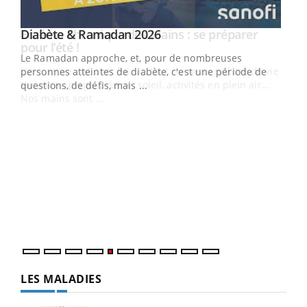
Youtube
Diabète & Ramadan 2026
Youtube
Le Ramadan approche, et, pour de nombreuses
vie !
personnes atteintes de diabète, c'est une période de
…
questions, de défis, mais ...
Un 
You
à l
Un é
mati
numé
LES MALADIES