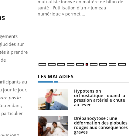
mutualiste innove en matière de bilan de
santé : l'utilisation d'un « jumeau
CO
You
numérique » permet ...
ns
Cou
nou
angements
bou
épi
glucides sur
tés à prendre
 de
LES MALADIES
rticipants au
 jour le jour,
Hypotension
orthostatique : quand la
ure pas la
pression artérielle chute
au lever
ependant,
particulier
Drépanocytose : une
déformation des globules
rouges aux conséquences
graves
 plus long