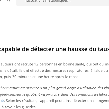
fluctuations métaboliques".
 capable de détecter une hausse du tau
s auteurs ont recruté 12 personnes en bonne santé, qui ont dû 
 le détail, ils ont effectué des mesures respiratoires, à l’aide du 
un, puis 30 minutes et une heure après le repas.
éma Chronique des Mains : se
Diabète & Ramadan 
one expiré est associée à un plus grand degré d'utilisation des g
tube
Youtube
Youtube
parer pour l’été !
généralement le quotient respiratoire dans des conditions de labora
Le Ramadan approche, et,
ué
. Selon les résultats, l'appareil peut ainsi détecter un change
é arrive… et avec lui, un tout nouveau
nombreuses personnes at
me de vie ! Vacances, plage, piscine,
diabète, c'est une périod
 à savoir les glucides.