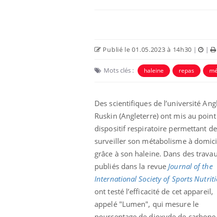
Publié le 01.05.2023 à 14h30
|
|
Mots clés :
haleine
repas
mé
Des scientifiques de l’université Ang
Ruskin (Angleterre) ont mis au point
dispositif respiratoire permettant de
surveiller son métabolisme à domici
grâce à son haleine. Dans des travau
publiés dans la revue
Journal of the
International Society of Sports Nutrit
ont testé l’efficacité de cet appareil,
appelé "Lumen", qui mesure le
pourcentage de dioxyde de carbone