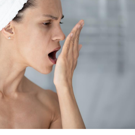
Légionellose en Suisse :
Bilan pr
quelle est l’origine de la
les kiné
contamination ?
bientôt 
Allergies alimentaires :
TDAH : q
une nouvelle arme contre
traitem
les réactions sévères
États-Un
Comment gérer le
Cerveau 
sommeil des enfants en
"madele
vacances ?
enfin ex