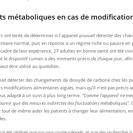
il, activités en plein air… Nos mains
défis, mais ...
 ...
ts métaboliques en cas de modificatio
 ont tenté de déterminer si l'appareil pouvait détecter des ch
ntaire normal, puis en réponse à un régime riche ou pauvre en 
cadre de leur expérience, 27 adultes en bonne santé ont été invi
nt le dispositif Lumen à des moments précis de chaque jour, afin
peut être utilisé au quotidien.
vait détecter des changements de dioxyde de carbone chez les pa
modifications alimentaires aiguës, mais qu'il n'est pas précis au
ieux adapté à un suivi à plus long terme.
"Comme l'appareil ne mes
ournir que des mesures indirectes des fluctuations métaboliques".
C
t tout de même aider les patients à changer leur alimentation, en 
des.
n'a été réalisée que sur une courte période, et que des recherches à