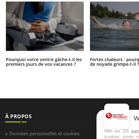
Pourquoi votre ventre gâche-t-il les
Fortes chaleurs : pourq
premiers jours de vos vacances ?
de noyade grimpe-t-il 
À PROPOS
NEWSLETT
W
Recevez toute
With our 225
par
Données personnelles et cookies
(cookies, pixels 
infos santé