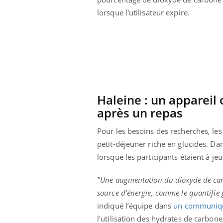
lorsque l'utilisateur expire.
Haleine : un appareil
après un repas
Pour les besoins des recherches, le
petit-déjeuner riche en glucides. Dans
lorsque les participants étaient à je
prendre pour
Insuline & Charge mentale : et si on
Ecz
"Une augmentation du dioxyde de carb
Youtube
You
Youtube
osait en parler??
pré
source d'énergie, comme le quantifie 
indiqué l’équipe dans
un communiq
llard mental ou
En 2026, l'insuline dans le diabète de type 2
L'ét
tômes de la
reste entourée d'idées reçues chez les
ryth
l'utilisation des hydrates de carbone,