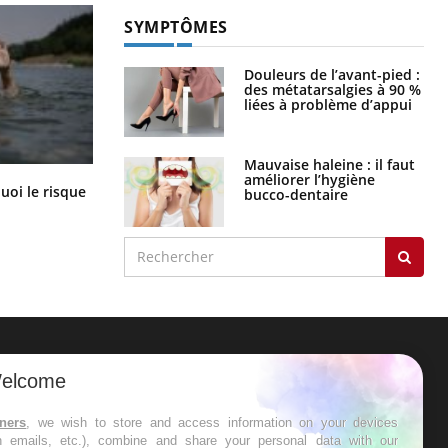
SYMPTÔMES
Douleurs de l’avant-pied :
des métatarsalgies à 90 %
liées à problème d’appui
Mauvaise haleine : il faut
améliorer l’hygiène
Le Viagra pourrait-il freiner la
uoi le risque
bucco-dentaire
propagation du cancer ?
?
ER
elcome
s les semaines les meilleures
tners
, we wish to store and access information on your devices
in emails, etc.), combine and share your personal data with our