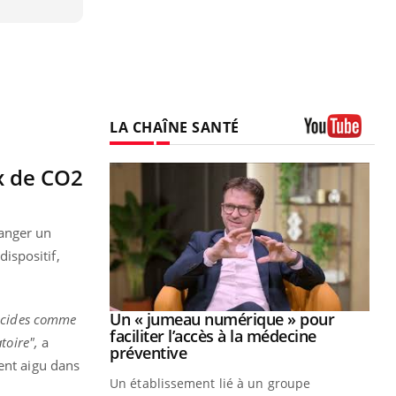
LA CHAÎNE SANTÉ
Youtube
x de CO2
manger un
dispositif,
Youtube
2026
Un « jumeau numérique » pour
lucides comme
Youtube
faciliter l’accès à la médecine
toire",
a
 pour de
Youtube
préventive
ment aigu dans
teintes de
Un établissement lié à un groupe
e de questions, de