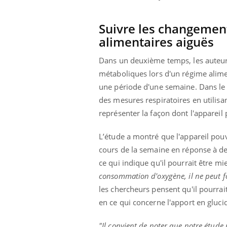
les ce qui la rend
patients comme parfois chez les soignants.
sole
sont
Suivre les changemen
alimentaires aiguës
Dans un deuxième temps, les auteurs
métaboliques lors d'un régime alime
une période d'une semaine. Dans le 
des mesures respiratoires en utilisa
représenter la façon dont l'appareil 
L’étude a montré que l'appareil pou
cours de la semaine en réponse à des 
ce qui indique qu'il pourrait être m
consommation d'oxygène, il ne peut f
les chercheurs pensent qu'il pourrai
en ce qui concerne l'apport en gluci
"Il convient de noter que notre étude 