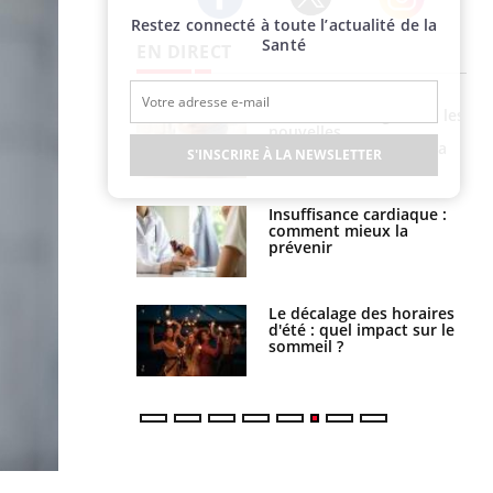
Restez connecté à toute l’actualité de la
Twitter
Facebook
Instagram
Santé
EN DIRECT
évention : ce que
Intolérance au gluten : les
s pourront
nouvelles
faire
recommandations de la
S'INSCRIRE À LA NEWSLETTER
HAS
uel est ce
Insuffisance cardiaque :
ent autorisé aux
comment mieux la
is ?
prévenir
: le mystère de la
Le décalage des horaires
ine de Proust"
d'été : quel impact sur le
pliqué
sommeil ?