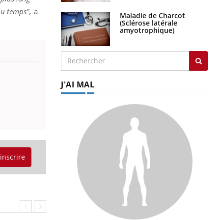
du temps",
a
Maladie de Charcot
(Sclérose latérale
amyotrophique)
J'AI MAL
'inscrire