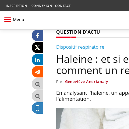
INSCRIPTION
CONNEXION
CONTACT
Menu
QUESTION D'ACTU
Dispositif respiratoire
Haleine : et si 
comment un rep
Par
Geneviève Andrianaly
En analysant l’haleine, un ap
l'alimentation.