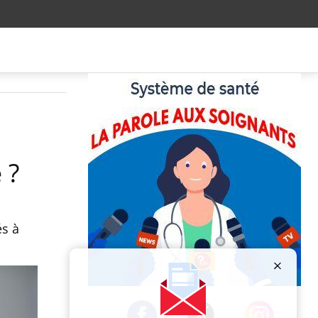
 ?
és à
Publicité