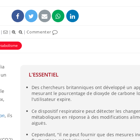
|
|
|
Commenter
tabolisme
lia
L'ESSENTIEL
 un
Des chercheurs britanniques ont développé un ap
le
mesurant le pourcentage de dioxyde de carbone l
x,
l'utilisateur expire.
Ce dispositif respiratoire peut détecter les chang
ion
, ils
métaboliques en réponse à des modifications alim
aiguës.
Cependant, "il ne peut fournir que des mesures in
 (CO2)