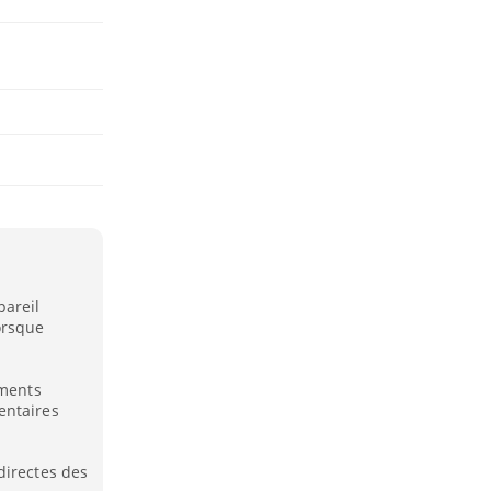
pareil
orsque
ements
entaires
directes des