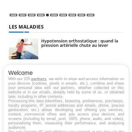
LES MALADIES
Hypotension orthostatique : quand la
pression artérielle chute au lever
Drépanocytose : une déformation des
globules rouges aux conséquences
Welcome
graves
With our 225
partners
, we wish to store and access information on
your devices (cookies, pixels in emails, etc.), combine and share
your personal data with our partners, whether collected on this
website or in our emails, already held by some of us, or obtained
Maladie de Charcot (Sclérose latérale
later, including in other contexts.
amyotrophique)
Processing this data (identifiers, browsing, preferences, purchases,
loyalty programs, IP, postal addresses and emails, phone, precise
geolocation, etc.) allows developing and offering you services,
content, commercial offers and ads across your devices and
screens (including by email, post, SMS, phone, audio, and video),
personalising them, measuring their performance, and analysing
audiences.
You can "accept all" and withdraw your consent at any time via the