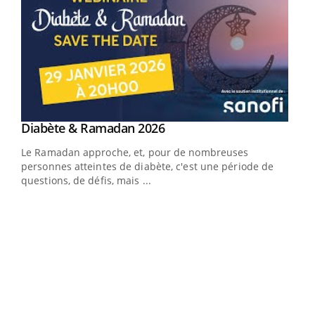
Youtube
Diabète & Ramadan 2026
Youtube
Le Ramadan approche, et, pour de nombreuses
vie !
personnes atteintes de diabète, c'est une période de
…
questions, de défis, mais ...
Un 
You
à l
Un é
mati
numé