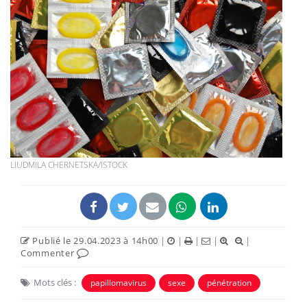
LIUDMILA CHERNETSKA/ISTOCK
Publié le 29.04.2023 à 14h00
|
|
|
|
|
Commenter
Mots clés :
papillomavirus
sexe
pénétration