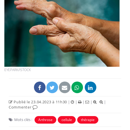
EYEPARK/ISTOCK
Publié le 23.04.2023 à 11h30
|
|
|
|
|
Commenter
Mots clés :
Arthrose
cellule
thérapie