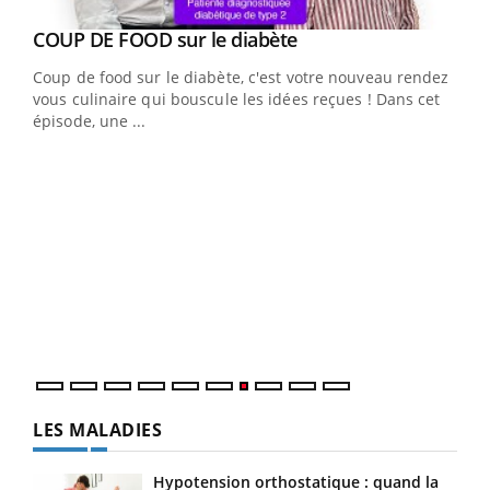
Youtube
Yout
COUP DE FOOD sur le diabète
Quand l’entreprise mise sur le bien être global
Youtube
Youtube
Coup de food sur le diabète, c'est votre nouveau rendez-
"Les rendez-vous de la santé et de la qualité de vie au
vous culinaire qui bouscule les idées reçues ! Dans cet
travail" de Pourquoi Docteur reçoivent Régis Blugeon,
épisode, une ...
DRH et directeur ...
Ecz
You
(3/3
Dans
vous
quot
LES MALADIES
Hypotension orthostatique : quand la