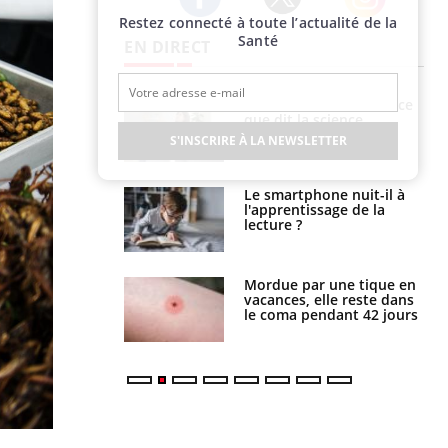
Restez connecté à toute l’actualité de la
Twitter
Facebook
Instagram
Santé
EN DIRECT
haleurs :
Grossesse et chaleur : ce
i le risque de
que dit la science
rimpe-t-il ?
S'INSCRIRE À LA NEWSLETTER
a pourrait-il
Le smartphone nuit-il à
la propagation du
l'apprentissage de la
lecture ?
i manger moins
Mordue par une tique en
éines pourrait
vacances, elle reste dans
ent être bénéfique
le coma pendant 42 jours