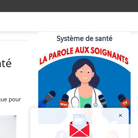
nté
que pour
Publicité