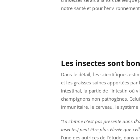
notre santé et pour l’environnemen
Les insectes sont bon
Dans le détail, les scientifiques es
et les graisses saines apportées pa
intestinal,
la partie de l’intestin où
champignons non pathogènes. Celui-
immunitaire, le cerveau, le système
Youtube
ue » pour
COUP DE FOOD sur le diabète
Qua
Youtube
You
médecine
êtr
“
La chitine n’est pas présente dans d'
Coup de food sur le diabète, c'est votre
insectes] peut être plus élevée que c
"Les
nouveau rendez-vous culinaire qui
 groupe
qual
bouscule les idées reçues ! Dans cet
l’une des autrices de l'étude, dans 