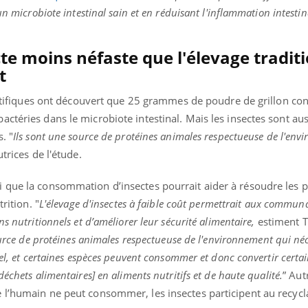
teur reçoivent Régis Blugeon, DRH et
comment protéger vos ma
un microbiote intestinal sain et en réduisant l'inflammation intestin
cteur ...
et éviter les ...
te moins néfaste que l'élevage tradit
t
cientifiques ont découvert que 25 grammes de poudre de grillon 
ctéries dans le microbiote intestinal. Mais les insectes sont aus
. "
Ils sont une source de protéines animales respectueuse de l'en
utrices de l'étude.
 que la consommation d’insectes pourrait aider à résoudre les
rition. "
L'élevage d'insectes à faible coût permettrait aux commun
s nutritionnels et d’améliorer leur sécurité alimentaire,
estiment T
ource de protéines animales respectueuse de l'environnement qui né
nel, et certaines espèces peuvent consommer et donc convertir certa
échets alimentaires] en aliments nutritifs et de haute qualité.
” Aut
 l’humain ne peut consommer, les insectes participent au recyc