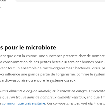
t.
s pour le microbiote
timent que c’est la chitine, une substance présente chez de nombre
r la consommation de ces petites bêtes qui seraient bonnes pour 
 vivent tout un ensemble de micro-organismes : bactéries, virus, pa
ci influence une grande partie de l’organisme, comme le systè
 cardio-vasculaire ou encore le système osseux.
nd l’entreprise mise sur le bien
Eczéma chronique des
tube
Youtube
Youtube
Youtu
e global
quotidien (3/3)
autres aliments d'origine animale, et la teneur en oméga-3 [présente
elle que l'on trouve dans de nombreux aliments végétaux,
indique Ti
 rendez-vous de la santé et de la
Dans cette vidéo, le Dr In
ité de vie au travail" de Pourquoi
dermatologue à Paris, vo
un
communiqué universitaire
.
Ces composantes peuvent offrir des b