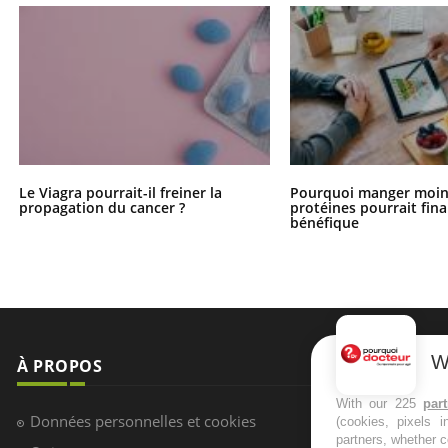
Le Viagra pourrait-il freiner la
Pourquoi manger moin
propagation du cancer ?
protéines pourrait fin
bénéfique
W
À PROPOS
NEWSLETT
With our 225
par
Recevez toute
Données personnelles et cookies
(cookies, pixels 
infos santé
partners, whether c