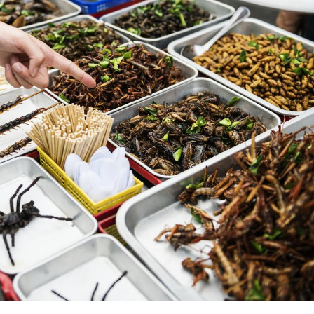
Fortes c
pourquo
noyade g
Le Viagr
freiner 
cancer ?
Pourquo
de prot
finalem