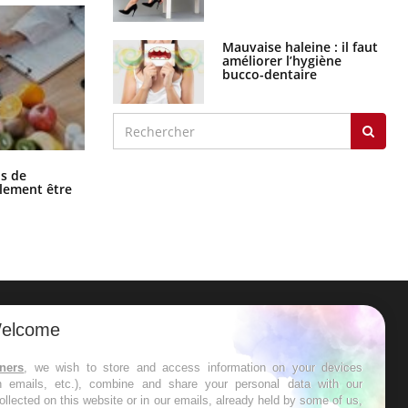
Mauvaise haleine : il faut
améliorer l’hygiène
bucco-dentaire
Grossesse et chaleur : ce que dit la
s de
science
alement être
elcome
ER
tners
, we wish to store and access information on your devices
s les semaines les meilleures
in emails, etc.), combine and share your personal data with our
ollected on this website or in our emails, already held by some of us,