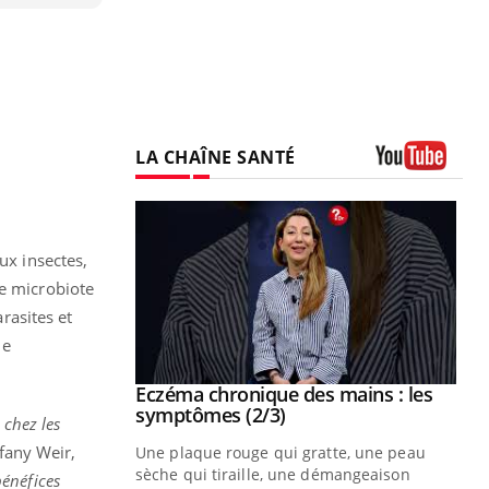
LA CHAÎNE SANTÉ
Youtube
ux insectes,
le microbiote
rasites et
me
 mains : au
Eczéma chronique des mains : les
Youtube
be
Youtube
symptômes (2/3)
 chez les
ffany Weir,
ès Zaraa,
Une plaque rouge qui gratte, une peau
us explique
sèche qui tiraille, une démangeaison
énéfices