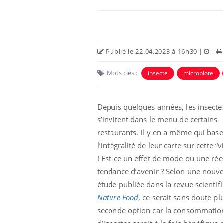
Publié le 22.04.2023 à 16h30
|
|
Mots clés :
insecte
microbiote
Depuis quelques années, les insecte
s’invitent dans le menu de certains
restaurants. Il y en a même qui base
l’intégralité de leur carte sur cette “
! Est-ce un effet de mode ou une rée
tendance d’avenir ? Selon une nouve
étude publiée dans la revue scientif
Nature Food
, ce serait sans doute plu
seconde option car la consommatio
d’insectes serait à la fois bénéfique