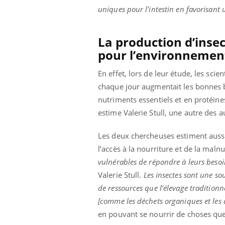
ère de bilan de
Doc
épisode, une ...
uniques pour l'intestin en favorisant 
« jumeau
dire
La production d’insec
pour l’environnemen
En effet, lors de leur étude, les s
chaque jour augmentait les bonnes ba
nutriments essentiels et en protéines
estime Valerie Stull, une autre des a
Les deux chercheuses estiment aussi
l’accès à la nourriture et de la malnut
vulnérables de répondre à leurs besoin
Valerie Stull.
Les insectes sont une s
de ressources que l’élevage tradition
[comme les déchets organiques et les d
en pouvant se nourrir de choses que