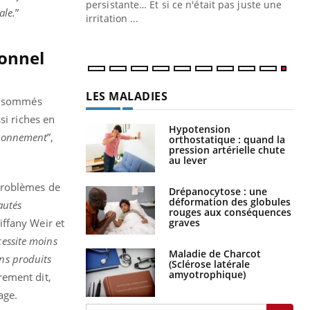
ins au quotidien
persistante… Et si ce n'était pas juste une
ale.
”
irritation ...
ionnel
LES MALADIES
consommés
si riches en
Hypotension
vironnement
”,
orthostatique : quand la
pression artérielle chute
au lever
 problèmes de
Drépanocytose : une
déformation des globules
autés
rouges aux conséquences
iffany Weir et
graves
cessite moins
Maladie de Charcot
ins produits
(Sclérose latérale
amyotrophique)
rement dit,
lage.