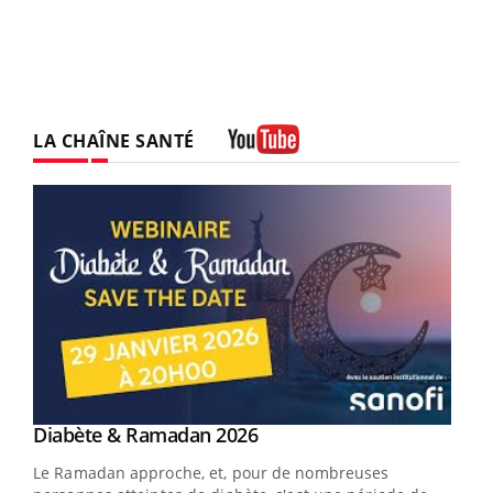
LA CHAÎNE SANTÉ
Youtube
Youtube
Diabète & Ramadan 2026
Youtube
Le Ramadan approche, et, pour de nombreuses