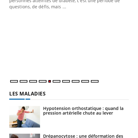
vie !
personnes atteintes de diabète, c'est une période de
…
questions, de défis, mais ...
Un 
You
à l
Un é
mati
numé
LES MALADIES
Hypotension orthostatique : quand la
pression artérielle chute au lever
Drépanocytose : une déformation des