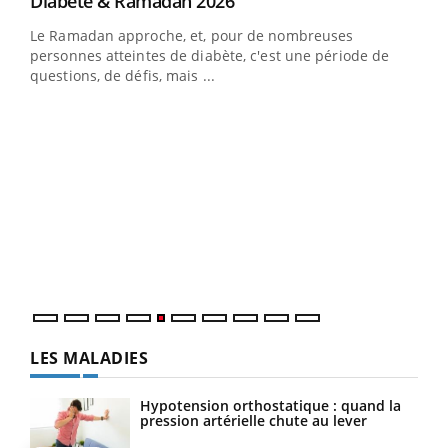
Youtube
Diabète & Ramadan 2026
Youtube
Le Ramadan approche, et, pour de nombreuses
vie !
personnes atteintes de diabète, c'est une période de
…
questions, de défis, mais ...
Un 
You
à l
Un é
mati
numé
LES MALADIES
Hypotension orthostatique : quand la
pression artérielle chute au lever