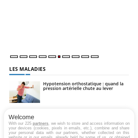
COU
You
Coup
vous
épis
LES MALADIES
Hypotension orthostatique : quand la
pression artérielle chute au lever
Drépanocytose : une déformation des
globules rouges aux conséquences
Welcome
graves
With our 225
partners
, we wish to store and access information on
your devices (cookies, pixels in emails, etc.), combine and share
your personal data with our partners, whether collected on this
website or in our emails, already held by some of us, or obtained