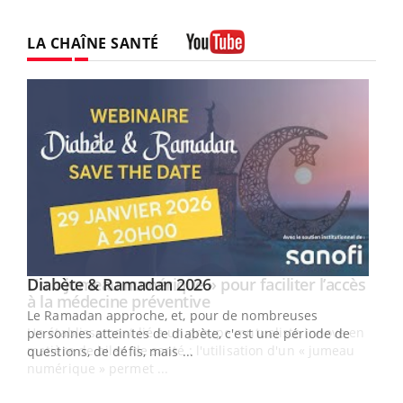
LA CHAÎNE SANTÉ
Youtube
Youtube
Diabète & Ramadan 2026
Un « jumeau numérique » pour faciliter l’accès
Youtube
Youtube
Youtube
à la médecine préventive
Le Ramadan approche, et, pour de nombreuses
Un établissement lié à un groupe mutualiste innove en
personnes atteintes de diabète, c'est une période de
matière de bilan de santé : l'utilisation d'un « jumeau
questions, de défis, mais ...
numérique » permet ...