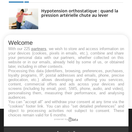
Hypotension orthostatique : quand la
pression artérielle chute au lever
Drépanocytose : une déformation des
globules rouges aux conséquences
Welcome
graves
With our 225
partners
, we wish to store and access information on
your devices (cookies, pixels in emails, etc.), combine and share
your personal data with our partners, whether collected on this
website or in our emails, already held by some of us, or obtained
Maladie de Charcot (Sclérose latérale
later, including in other contexts.
amyotrophique)
Processing this data (identifiers, browsing, preferences, purchases,
loyalty programs, IP, postal addresses and emails, phone, precise
geolocation, etc.) allows developing and offering you services,
content, commercial offers and ads across your devices and
screens (including by email, post, SMS, phone, audio, and video),
personalising them, measuring their performance, and analysing
audiences.
You can "accept all" and withdraw your consent at any time via the
"cookies" footer link
. You can also "set detailed preferences" and
object to processing activities not subject to consent. These
choices remain valid for 6 months.
powered by