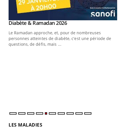
Youtube
Diabète & Ramadan 2026
Youtube
Le Ramadan approche, et, pour de nombreuses
vie !
personnes atteintes de diabète, c'est une période de
…
questions, de défis, mais ...
Un 
You
à l
Un é
mati
numé
LES MALADIES