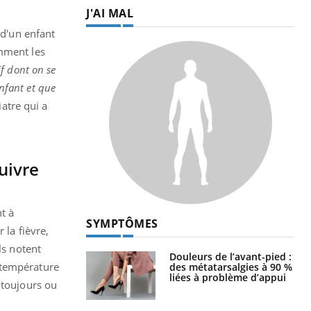
J'AI MAL
 d'un enfant
omment les
if dont on se
enfant et que
atre qui a
suivre
t à
SYMPTÔMES
 la fièvre,
ls notent
Douleurs de l’avant-pied :
 température
des métatarsalgies à 90 %
liées à problème d’appui
 toujours ou