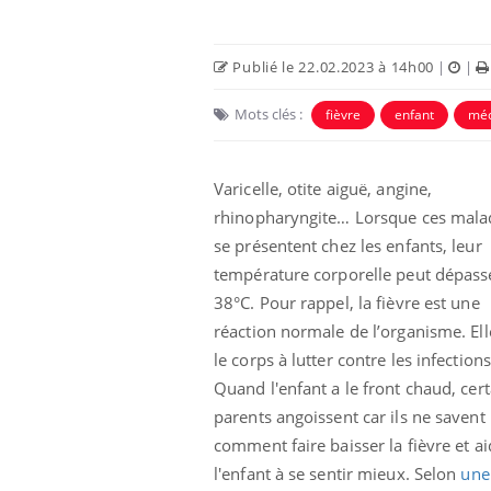
Publié le 22.02.2023 à 14h00
|
|
Mots clés :
fièvre
enfant
méd
Varicelle, otite aiguë, angine,
Eczéma Chronique des Mains :
Car
Youtube
You
rhinopharyngite… Lorsque ces mala
Youtube
expliquer ma maladie
pré
se présentent chez les enfants, leur
Il y a des sujets qui sont faciles à aborder...
Fati
température corporelle peut dépass
d'autres non ! D'un côté, poser des
mêm
38°C. Pour rappel, la fièvre est une
questions sur la maladie d'un proche c'est
care
réaction normale de l’organisme. Ell
montrer ...
...
le corps à lutter contre les infections
Quand l'enfant a le front chaud, cert
parents angoissent car ils ne savent
comment faire baisser la fièvre et ai
l'enfant à se sentir mieux. Selon
une