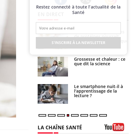
Restez connecté à toute l’actualité de la
Twitter
Facebook
Instagram
Santé
EN DIRECT
i votre ventre
Pourquoi manger moins
il les premiers
de protéines pourrait
 vos vacances ?
finalement être bénéfique
S'INSCRIRE À LA NEWSLETTER
haleurs :
Grossesse et chaleur : ce
i le risque de
que dit la science
rimpe-t-il ?
a pourrait-il
Le smartphone nuit-il à
la propagation du
l'apprentissage de la
lecture ?
LA CHAÎNE SANTÉ
Youtube