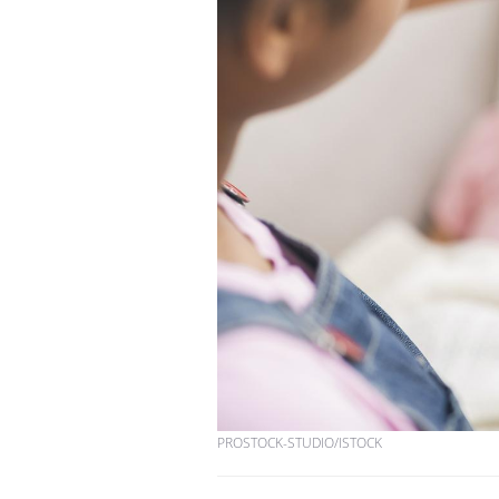
Cancer colorectal : une
stratégie simple aurait
changé la donne au Pays
basque
Chikungunya, dengue,
West Nile : que se passe-
t-il dans le sud de la
France ?
Les médicaments GLP-1
protègent-ils aussi les os
?
PROSTOCK-STUDIO/ISTOCK