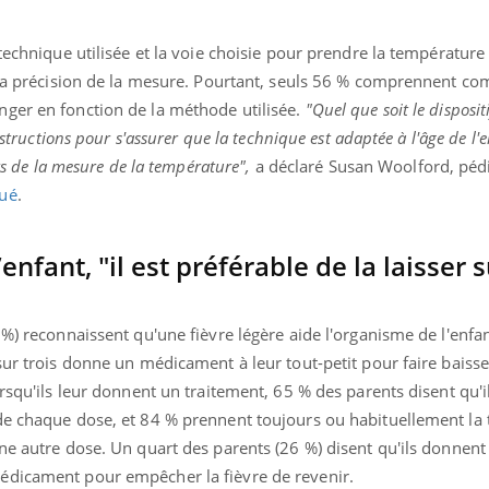
 technique utilisée et la voie choisie pour prendre la température
r la précision de la mesure. Pourtant, seuls 56 % comprennent c
ger en fonction de la méthode utilisée.
"Quel que soit le disposit
nstructions pour s'assurer que la technique est adaptée à l'âge de l'
ors de la mesure de la température",
a déclaré Susan Woolford, pédi
ué
.
’enfant, "il est préférable de la laisser 
 %) reconnaissent qu'une fièvre légère aide l'organisme de l'enfan
ur trois donne un médicament à leur tout-petit pour faire baisser
orsqu'ils leur donnent un traitement, 65 % des parents disent qu'i
de chaque dose, et 84 % prennent toujours ou habituellement la
ne autre dose. Un quart des parents (26 %) disent qu'ils donnent
édicament pour empêcher la fièvre de revenir.