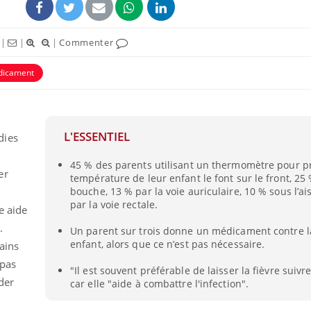
|
|
|
Commenter
icament
ence en fer : comprendre pour
Insuline & Charge ment
tube
Youtube
L'ESSENTIEL
dies
Youtube
Yout
venir
osait en parler??
45 % des parents utilisant un thermomètre pour p
gue, irritabilité, brouillard mental ou
En 2026, l'insuline dans l
er
température de leur enfant le font sur le front, 25 
e alopécie… Les symptômes de la
reste entourée d'idées re
bouche, 13 % par la voie auriculaire, 10 % sous l’ai
nce en fer sont multiples ce qui la rend
patients comme parfois ch
par la voie rectale.
e aide
.
Un parent sur trois donne un médicament contre la
enfant, alors que ce n’est pas nécessaire.
ains
 pas
"Il est souvent préférable de laisser la fièvre suivr
der
car elle "aide à combattre l'infection".