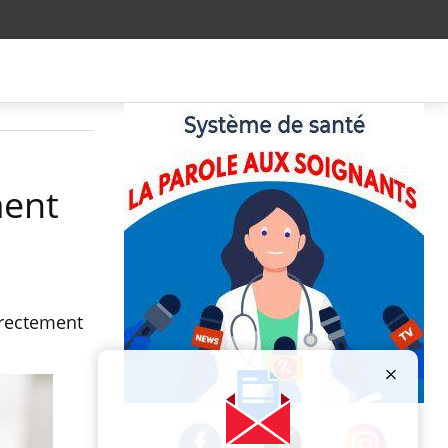
ment
rrectement
Publicité