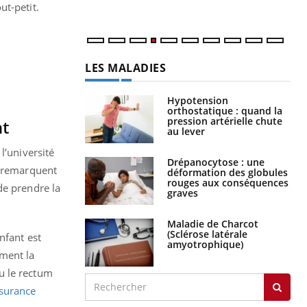
ut-petit.
LES MALADIES
Hypotension
orthostatique : quand la
pression artérielle chute
nt
au lever
l’université
Drépanocytose : une
s remarquent
déformation des globules
rouges aux conséquences
de prendre la
graves
Maladie de Charcot
(Sclérose latérale
nfant est
amyotrophique)
ement la
ou le rectum
ssurance