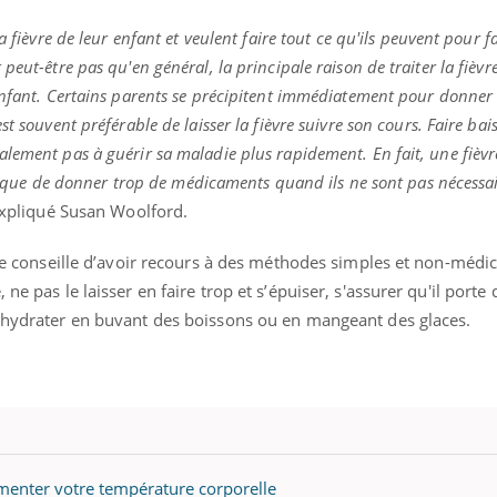
a fièvre de leur enfant et veulent faire tout ce qu'ils peuvent pour fa
eut-être pas qu'en général, la principale raison de traiter la fièvre
enfant. Certains parents se précipitent immédiatement pour donner
t souvent préférable de laisser la fièvre suivre son cours. Faire bais
lement pas à guérir sa maladie plus rapidement. En fait, une fièvre
 risque de donner trop de médicaments quand ils ne sont pas nécessai
xpliqué Susan Woolford.
atre conseille d’avoir recours à des méthodes simples et non-méd
ne pas le laisser en faire trop et s’épuiser, s'assurer qu'il porte 
s'hydrater en buvant des boissons ou en mangeant des glaces.
ugmenter votre température corporelle