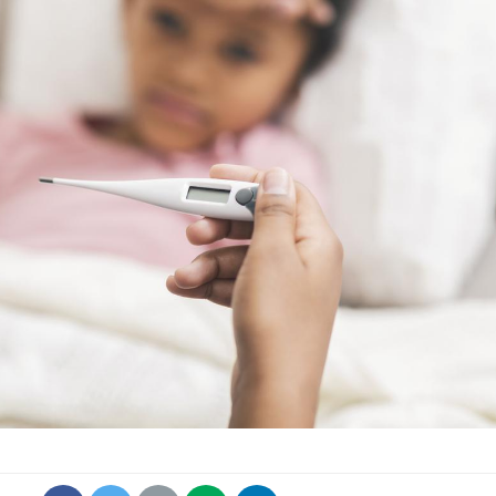
Cytomégalovirus : ce qui
Pourquo
change dans la prise en
gâche-t-
charge des femmes
jours de
enceintes
La sieste empêche-t-elle
Fortes c
de dormir la nuit ?
pourquo
noyade g
VIH : la fin du comprimé
Le Viagr
tous les jours se profile-t-
freiner 
elle enfin ?
cancer ?