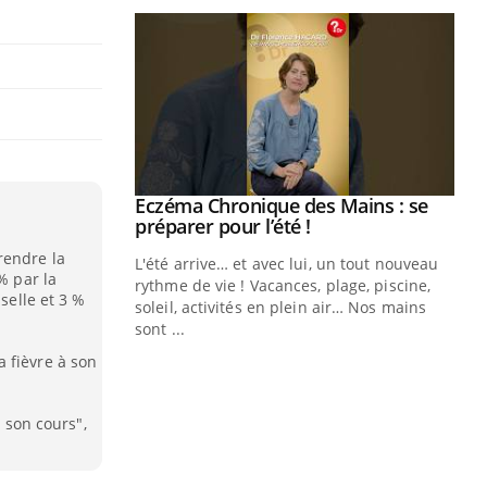
ale : et si on
Eczéma Chronique des Mains : se
Youtube
ube
Youtube
préparer pour l’été !
rendre la
e diabète de type 2
L'été arrive… et avec lui, un tout nouveau
% par la
çues chez les
rythme de vie ! Vacances, plage, piscine,
sselle et 3 %
ez les soignants.
soleil, activités en plein air… Nos mains
sont ...
Di
You
 fièvre à son
Le 
nom
e son cours",
dia
défi