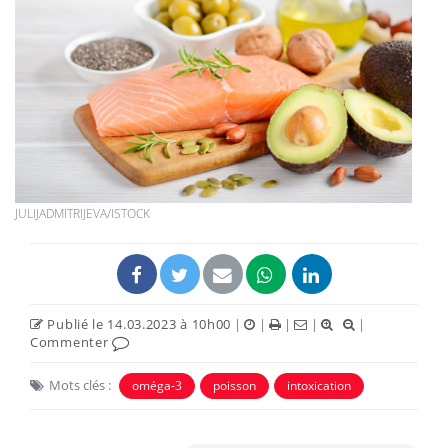
JULIJADMITRIJEVA/ISTOCK
Publié le 14.03.2023 à 10h00
|
|
|
|
|
Commenter
Mots clés :
oméga-3
poisson
intoxication