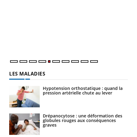
Un 
You
à l
Un é
mati
numé
LES MALADIES
Hypotension orthostatique : quand la
pression artérielle chute au lever
Drépanocytose : une déformation des
globules rouges aux conséquences
graves