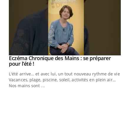
Eczéma Chronique des Mains : se préparer
Youtube
Youtube
pour l’été !
L'été arrive… et avec lui, un tout nouveau rythme de vie !
Vacances, plage, piscine, soleil, activités en plein air…
Nos mains sont ...
Dia
You
Le 
pers
ques