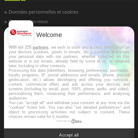
Hypotension orthostatique : quand la
pression artérielle chute au lever
Welcome
Drépanocytose : une déformation des
globules rouges aux conséquences
graves
With our 225
partners
, we wish to store and access information on
your devices (cookies, pixels in emails, etc.), combine and share
your personal data with our partners, whether collected on this
website or in our emails, already held by some of us, or obtained
Maladie de Charcot (Sclérose latérale
later, including in other contexts.
amyotrophique)
Processing this data (identifiers, browsing, preferences, purchases,
loyalty programs, IP, postal addresses and emails, phone, precise
geolocation, etc.) allows developing and offering you services,
content, commercial offers and ads across your devices and
screens (including by email, post, SMS, phone, audio, and video),
personalising them, measuring their performance, and analysing
audiences.
You can "accept all" and withdraw your consent at any time via the
"cookies" footer link
. You can also "set detailed preferences" and
object to processing activities not subject to consent. These
choices remain valid for 6 months.
powered by
Accept all