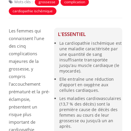
Mots clés :
grossesse
complication
cardiopathie ischémique
Les femmes qui
L'ESSENTIEL
connaissent l'une
La cardiopathie ischémique est
des cinq
une maladie caractérisée par
complications
une quantité de sang
insuffisante transportée
majeures de la
jusqu'au muscle cardiaque (le
grossesse, y
myocarde).
compris
Elle entraîne une réduction
l'accouchement
d'apport en oxygène aux
cellules cardiaques.
prématuré et la pré-
Les maladies cardiovasculaires
éclampsie,
(13,7 % des décès) sont la
présentent un
première cause de décès des
risque plus
femmes au cours de leur
grossesse ou jusqu’à un an
important de
après.
cardiopathie