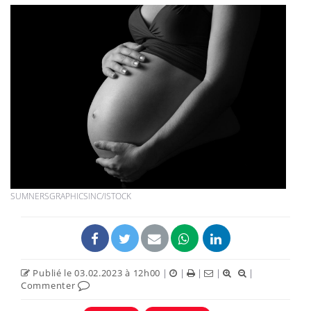
SUMNERSGRAPHICSINC/ISTOCK
Publié le 03.02.2023 à 12h00
|
|
|
|
|
Commenter