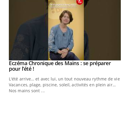
Eczéma Chronique des Mains : se préparer
Youtube
Youtube
pour l’été !
L'été arrive… et avec lui, un tout nouveau rythme de vie !
Vacances, plage, piscine, soleil, activités en plein air…
Nos mains sont ...
Dia
You
Le 
pers