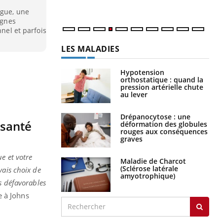
ngue, une
ignes
nnel et parfois
LES MALADIES
Hypotension
orthostatique : quand la
pression artérielle chute
au lever
Drépanocytose : une
 santé
déformation des globules
rouges aux conséquences
graves
e et votre
Maladie de Charcot
(Sclérose latérale
vais choix de
amyotrophique)
s défavorables
 à Johns