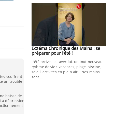
ale : et si on
Eczéma Chronique des Mains : se
Youtube
ube
Youtube
préparer pour l’été !
e diabète de type 2
L'été arrive… et avec lui, un tout nouveau
çues chez les
rythme de vie ! Vacances, plage, piscine,
ez les soignants.
soleil, activités en plein air… Nos mains
ltes souffrent
sont ...
Di
te un trouble
You
Le 
nom
une baisse de
dia
 La dépression
onctionnement
défi