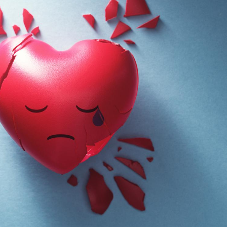
Chikungunya, dengue,
La siest
West Nile : que se passe-
de dormi
t-il dans le sud de la
France ?
Les médicaments GLP-1
VIH : la
protègent-ils aussi les os
tous les
?
elle enfi
Cytomégalovirus : ce qui
Pourquo
change dans la prise en
gâche-t-
charge des femmes
jours de
enceintes