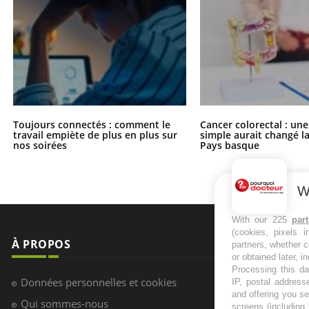
Toujours connectés : comment le
Cancer colorectal : une
travail empiète de plus en plus sur
simple aurait changé l
nos soirées
Pays basque
W
With our 225
par
(cookies, pixels 
À PROPOS
NEWSLETT
partners, whether c
or obtained later, i
Processing this da
Recevez toute
Données personnelles et cookies
IP, postal address
infos santé
and offering you s
Qui sommes-nous
screens (including