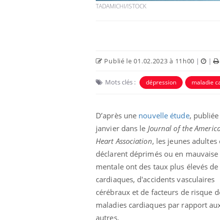
TADAMICHI/ISTOCK
Publié le 01.02.2023 à 11h00
|
|
Mots clés :
dépression
maladie c
Eczéma Chronique des Mains :
Car
Youtube
You
Youtube
expliquer ma maladie
pré
D’après une
nouvelle étude
, publiée
Il y a des sujets qui sont faciles à aborder...
Fati
janvier dans le
Journal of the Americ
d'autres non ! D'un côté, poser des
mêm
questions sur la maladie d'un proche c'est
care
Heart Association
, les jeunes adultes 
montrer ...
...
déclarent déprimés ou en mauvaise
mentale ont des taux plus élevés de 
cardiaques, d'accidents vasculaires
cérébraux et de facteurs de risque d
maladies cardiaques par rapport au
autres.