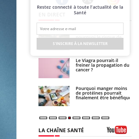
Restez connecté à toute l’actualité de la
Twitter
Facebook
Instagram
Santé
EN DIRECT
e empêche-t-elle
Fortes chaleurs :
r la nuit ?
pourquoi le risque de
noyade grimpe-t-il ?
S'INSCRIRE À LA NEWSLETTER
 fin du comprimé
Le Viagra pourrait-il
 jours se profile-t-
freiner la propagation du
n ?
cancer ?
i votre ventre
Pourquoi manger moins
il les premiers
de protéines pourrait
 vos vacances ?
finalement être bénéfique
LA CHAÎNE SANTÉ
Youtube