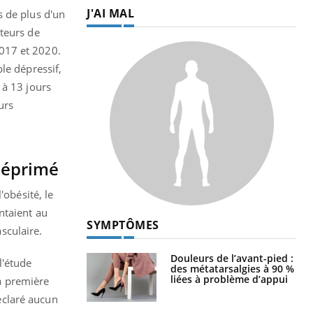
J'AI MAL
s de plus d'un
cteurs de
017 et 2020.
le dépressif,
 à 13 jours
urs
déprimé
'obésité, le
ntaient au
SYMPTÔMES
sculaire.
Douleurs de l’avant-pied :
l'étude
des métatarsalgies à 90 %
liées à problème d’appui
la première
éclaré aucun