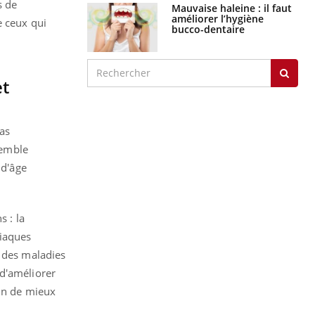
s de
Mauvaise haleine : il faut
améliorer l’hygiène
e ceux qui
bucco-dentaire
et
pas
semble
 d'âge
s : la
diaques
e des maladies
 d'améliorer
fin de mieux