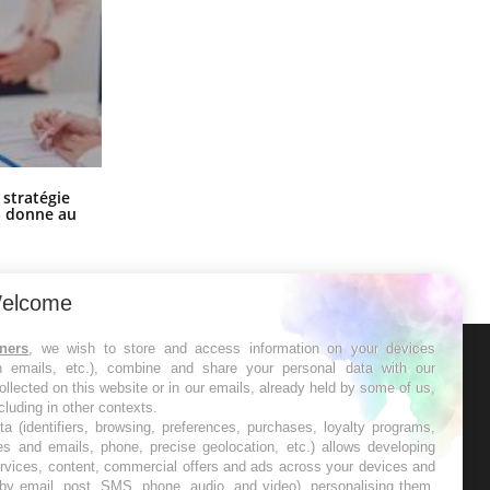
Chikungunya, dengue, West Nile :
 stratégie
que se passe-t-il dans le sud de la
a donne au
France ?
elcome
tners
, we wish to store and access information on your devices
in emails, etc.), combine and share your personal data with our
ER
ollected on this website or in our emails, already held by some of us,
ncluding in other contexts.
ta (identifiers, browsing, preferences, purchases, loyalty programs,
s les semaines les meilleures
es and emails, phone, precise geolocation, etc.) allows developing
ervices, content, commercial offers and ads across your devices and
 by email, post, SMS, phone, audio, and video), personalising them,