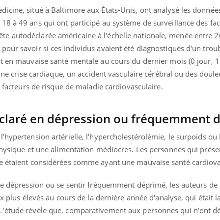
icine, situé à Baltimore aux États-Unis, ont analysé les donnée
18 à 49 ans qui ont participé au système de surveillance des fa
e autodéclarée américaine à l'échelle nationale, menée entre 2
our savoir si ces individus avaient été diagnostiqués d'un troub
nt en mauvaise santé mentale au cours du dernier mois (0 jour, 1
 une crise cardiaque, un accident vasculaire cérébral ou des doule
s facteurs de risque de maladie cardiovasculaire.
 déclaré en dépression ou fréquemment 
hypertension artérielle, l'hypercholestérolémie, le surpoids ou l
 physique et une alimentation médiocres. Les personnes qui prése
ue étaient considérées comme ayant une mauvaise santé cardiova
une dépression ou se sentir fréquemment déprimé, les auteurs de 
ux plus élevés au cours de la dernière année d'analyse, qui était 
L'étude révèle que, comparativement aux personnes qui n'ont d