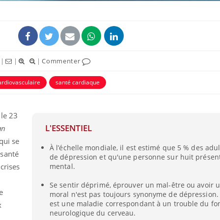
|
|
|
Commenter
ardiovasculaire
santé cardiaque
ence en fer : comprendre pour
Insuline & Charge ment
tube
Youtube
Youtube
Yout
venir
osait en parler??
 le 23
gue, irritabilité, brouillard mental ou
En 2026, l'insuline dans l
L'ESSENTIEL
an
e alopécie… Les symptômes de la
reste entourée d'idées re
nce en fer sont multiples ce qui la rend
patients comme parfois ch
qui se
À l’échelle mondiale, il est estimé que 5 % des adu
 santé
de dépression et qu'une personne sur huit présen
crises
mental.
Se sentir déprimé, éprouver un mal-être ou avoir 
e
moral n'est pas toujours synonyme de dépression.
est une maladie correspondant à un trouble du f
x
neurologique du cerveau.