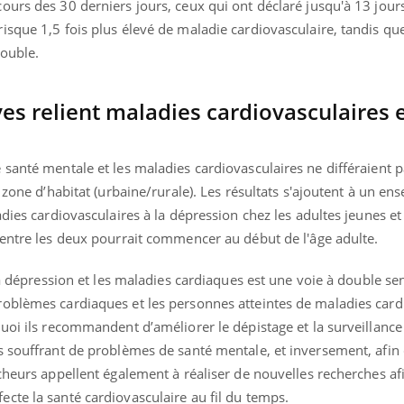
ours des 30 derniers jours, ceux qui ont déclaré jusqu'à 13 jour
isque 1,5 fois plus élevé de maladie cardiovasculaire, tandis qu
double.
s relient maladies cardiovasculaires 
santé mentale et les maladies cardiovasculaires ne différaient 
 zone d’habitat (urbaine/rurale). Les résultats s'ajoutent à un en
adies cardiovasculaires à la dépression chez les adultes jeunes et
 entre les deux pourrait commencer au début de l'âge adulte.
la dépression et les maladies cardiaques est une voie à double sen
roblèmes cardiaques et les personnes atteintes de maladies car
quoi ils recommandent d’améliorer le dépistage et la surveillanc
s souffrant de problèmes de santé mentale, et inversement, afin
rcheurs appellent également à réaliser de nouvelles recherches a
cte la santé cardiovasculaire au fil du temps.