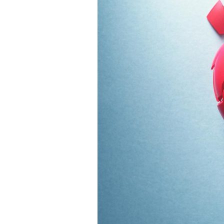
Comment oublier les
écrans en vacances ?
Toujours connectés :
comment le travail
empiète de plus en plus
sur nos soirées
Cancer colorectal : une
stratégie simple aurait
changé la donne au Pays
basque