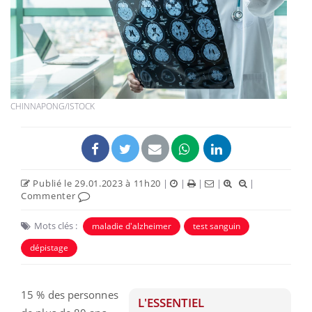
CHINNAPONG/ISTOCK
Publié le 29.01.2023 à 11h20
|
|
|
|
|
Commenter
Mots clés :
maladie d'alzheimer
test sanguin
dépistage
15 % des personnes
L'ESSENTIEL