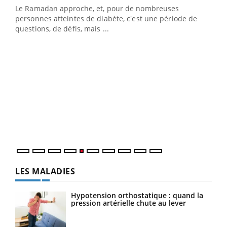
Le Ramadan approche, et, pour de nombreuses
vie !
personnes atteintes de diabète, c'est une période de
…
questions, de défis, mais ...
Un 
You
à l
Un é
mati
numé
LES MALADIES
Hypotension orthostatique : quand la
pression artérielle chute au lever