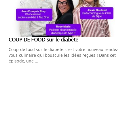
Youtube
cès
COUP DE FOOD sur le diabète
Youtube
Coup de food sur le diabète, c'est votre nouveau rendez-
 en
vous culinaire qui bouscule les idées reçues ! Dans cet
u
épisode, une ...
Qua
You
"Les
trav
DRH 