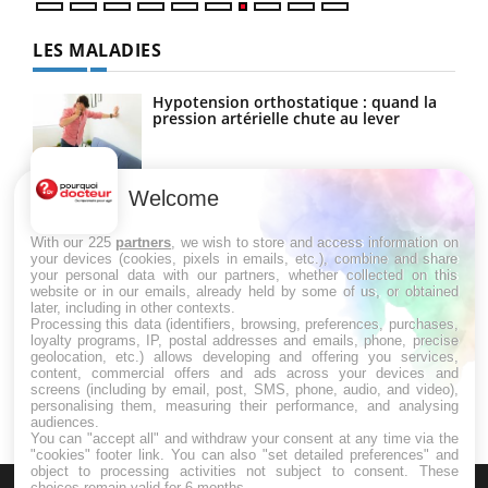
LES MALADIES
Hypotension orthostatique : quand la
pression artérielle chute au lever
Welcome
Drépanocytose : une déformation des
globules rouges aux conséquences
graves
With our 225
partners
, we wish to store and access information on
your devices (cookies, pixels in emails, etc.), combine and share
your personal data with our partners, whether collected on this
website or in our emails, already held by some of us, or obtained
Maladie de Charcot (Sclérose latérale
later, including in other contexts.
amyotrophique)
Processing this data (identifiers, browsing, preferences, purchases,
loyalty programs, IP, postal addresses and emails, phone, precise
geolocation, etc.) allows developing and offering you services,
content, commercial offers and ads across your devices and
screens (including by email, post, SMS, phone, audio, and video),
personalising them, measuring their performance, and analysing
audiences.
You can "accept all" and withdraw your consent at any time via the
"cookies" footer link
. You can also "set detailed preferences" and
object to processing activities not subject to consent. These
choices remain valid for 6 months.