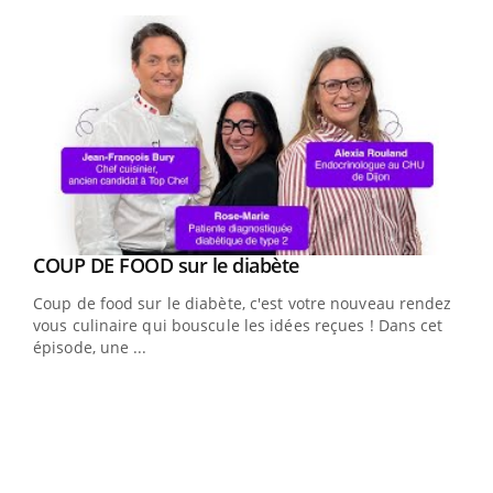
Youtube
Youtube
Yout
COUP DE FOOD sur le diabète
Quand l’entreprise mise sur le bien être global
Youtube
Youtube
Coup de food sur le diabète, c'est votre nouveau rendez-
"Les rendez-vous de la santé et de la qualité de vie au
vous culinaire qui bouscule les idées reçues ! Dans cet
travail" de Pourquoi Docteur reçoivent Régis Blugeon,
épisode, une ...
DRH et directeur ...
Ecz
You
(3/3