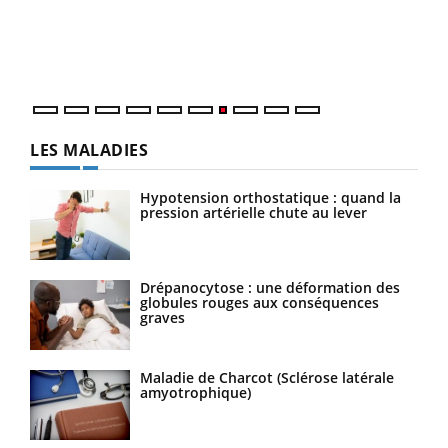
Dans
vous
quot
LES MALADIES
Hypotension orthostatique : quand la
pression artérielle chute au lever
Drépanocytose : une déformation des
globules rouges aux conséquences
graves
Maladie de Charcot (Sclérose latérale
amyotrophique)