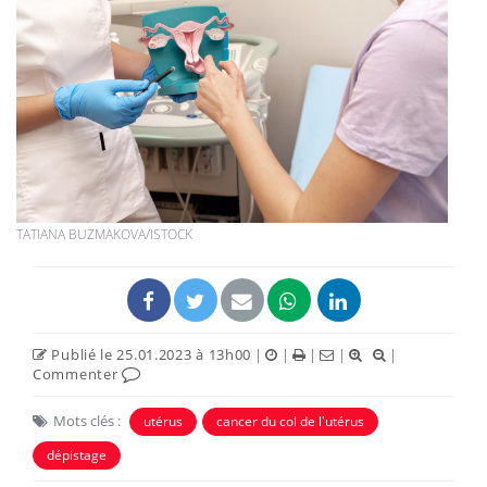
TATIANA BUZMAKOVA/ISTOCK
Publié le 25.01.2023 à 13h00
|
|
|
|
|
Commenter
Mots clés :
utérus
cancer du col de l'utérus
dépistage