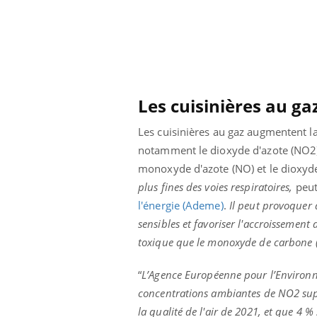
Grossesse à risque : ce jus
naturel attire l'attention
des chercheurs
Les cuisinières au g
Les cuisinières au gaz augmentent la 
notamment le dioxyde d'azote (NO2)
monoxyde d'azote (NO) et le dioxyde
plus fines des voies respiratoires,
peut-
l'énergie (Ademe)
.
Il peut provoquer 
sensibles et favoriser l'accroissement 
toxique que le monoxyde de carbone (C
“
L’Agence Européenne pour l’Environn
concentrations ambiantes de NO2 supér
la qualité de l'air de 2021, et que 4