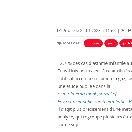
Publié le 22.01.2023 à 14h00
|
|
Mots clés :
cuisine
gaz
pollut
12,7 % des cas d'asthme infantile a
États-Unis pourraient être attribués 
l'utilisation d'une cuisinière à gaz, s
Hantavirus : un cas
une étude publiée dans la
détecté chez un touriste
en France
revue
International Journal of
Environmental Research and Public H
Il s’agit plus précisément d’une méta
Mortalité infantile : un
rapport s’interroge sur
analyse, qui regroupe plusieurs étu
son taux élevé en France
sur ce sujet.