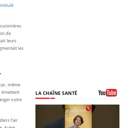
intitulé
cuisinières
ion de
ait leurs
gmentait les
r
e car, même
az émettent
LA CHAÎNE SANTÉ
anger votre
Youtube
dans l’air
e. Autre