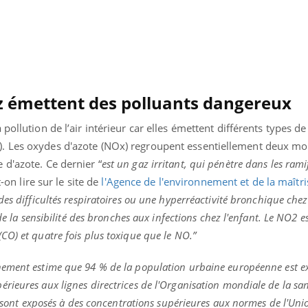
Cancer colorectal : une
Cytomég
stratégie simple aurait
change d
changé la donne au Pays
charge 
basque
enceint
az émettent des polluants dangereux
pollution de l’air intérieur car elles émettent différents types de
. Les oxydes d'azote (NOx) regroupent essentiellement deux mol
 d'azote. Ce dernier “
est un gaz irritant, qui pénètre dans les ramif
on lire sur le site de
l'Agence de l'environnement et de la maîtri
des difficultés respiratoires ou une hyperréactivité bronchique chez
de la sensibilité des bronches aux infections chez l'enfant. Le NO2 es
O) et quatre fois plus toxique que le NO.”
ement estime que 94 % de la population urbaine européenne est e
ieures aux lignes directrices de l'Organisation mondiale de la sa
 % sont exposés à des concentrations supérieures aux normes de l'Uni