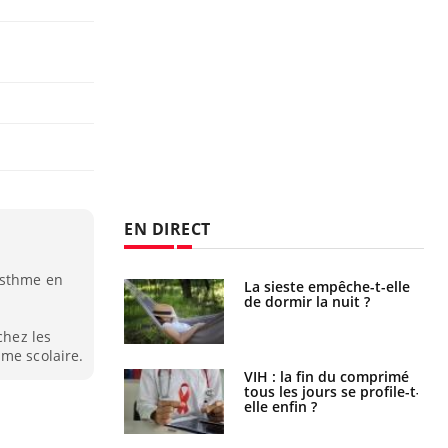
EN DIRECT
asthme en
unya, dengue,
La sieste empêche-t-elle
e : que se passe-
de dormir la nuit ?
s le sud de la
chez les
sme scolaire.
icaments GLP-1
VIH : la fin du comprimé
t-ils aussi les os
tous les jours se profile-t-
elle enfin ?