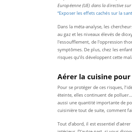
Européenne (UE) dans la directive sur 
“Exposer les effets cachés sur la san
Dans la méta-analyse, les chercheur
au gaz et les niveaux élevés de diox
l'essoufflement, de l'oppression thor
symptômes. De plus, chez les enfants
risques qu’ils développent cette ma
Aérer la cuisine pour 
Pour se protéger de ces risques, l’i
éteinte, elles continuent de polluer
aussi une quantité importante de po
cuisinière tout de suite, comment fai
Car
You
Tout d’abord, il est essentiel d’aére
pré
intérieur. D’autre part, si vous dispo