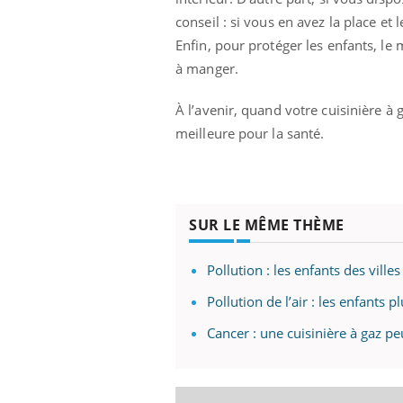
Fati
conseil : si vous en avez la place et
mêm
Enfin, pour protéger les enfants, le
care
à manger.
...
Eczéma Chronique des Mains :
Youtube
Youtube
expliquer ma maladie
À l’avenir, quand votre cuisinière à 
meilleure pour la santé.
Il y a des sujets qui sont faciles à aborder...
d'autres non ! D'un côté, poser des
questions sur la maladie d'un proche c'est
montrer ...
SUR LE MÊME THÈME
Pollution : les enfants des ville
Pollution de l’air : les enfants 
Cancer : une cuisinière à gaz p