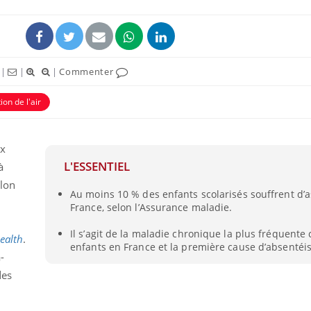
|
|
|
Commenter
ion de l'air
ux
L'ESSENTIEL
à
elon
Au moins 10 % des enfants scolarisés souffrent d’
Comment oublier les
Chikung
France, selon l’Assurance maladie.
écrans en vacances ?
West Nil
t-il dan
France ?
Il s’agit de la maladie chronique la plus fréquente 
ealth
.
enfants en France et la première cause d’absentéi
-
Toujours connectés :
Les méd
comment le travail
protègen
des
empiète de plus en plus
?
sur nos soirées