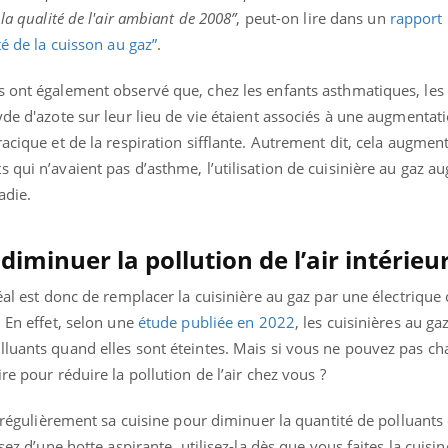
la qualité de l'air ambiant de 2008”
, peut-on lire dans un
rapport 
té de la cuisson au gaz”
.
s ont également observé que, chez les enfants asthmatiques, les 
yde d'azote sur leur lieu de vie étaient associés à une augmentat
acique et de la respiration sifflante. Autrement dit, cela augment
 qui n’avaient pas d’asthme, l’utilisation de cuisinière au gaz au
ladie.
diminuer la pollution de l’air intérieu
déal est donc de remplacer la cuisinière au gaz par une électriqu
… En effet, selon une
étude publiée en 2022
, les cuisinières au g
lluants quand elles sont éteintes. Mais si vous ne pouvez pas ch
re pour réduire la pollution de l’air chez vous ?
ence en fer : comprendre pour
tube
r régulièrement sa cuisine pour diminuer la quantité de polluants 
Youtube
venir
sez d’une hotte aspirante, utilisez-la dès que vous faites la cuisin