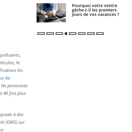
alovirus : ce qui
Pourquoi votre ventre
ans la prise en
gâche-t-il les premiers
des femmes
jours de vos vacances ?
es
 polluants,
écules, le
ications les
se de
 les personnes
t 40 fois plus
xposée à des
nté (OMS) sur
on