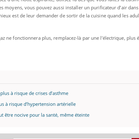
gue, irritabilité, brouillard mental ou
 les moyens, vous pouvez aussi installer un purificateur d’air dans 
e alopécie… Les symptômes de la
 mieux est de leur demander de sortir de la cuisine quand les adu
nce en fer sont multiples ce qui la rend
Insuline & Charge ment
Youtube
Yout
osait en parler??
gaz ne fonctionnera plus, remplacez-là par une l’électrique, plus 
En 2026, l'insuline dans l
reste entourée d'idées re
patients comme parfois ch
s plus à risque de crises d’asthme
plus à risque d’hypertension artérielle
eut être nocive pour la santé, même éteinte