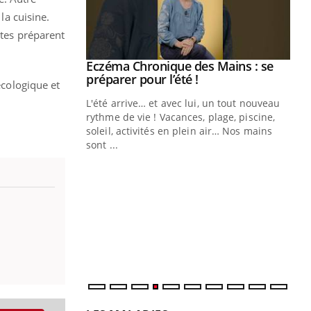
la cuisine.
ltes préparent
ale : et si on
Eczéma Chronique des Mains : se
Youtube
ube
Youtube
préparer pour l’été !
écologique et
e diabète de type 2
L'été arrive… et avec lui, un tout nouveau
çues chez les
rythme de vie ! Vacances, plage, piscine,
ez les soignants.
soleil, activités en plein air… Nos mains
sont ...
Di
You
Le 
nom
dia
défi