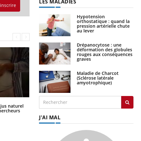
LES MALADIES
'inscrire
Hypotension
orthostatique : quand la
pression artérielle chute
au lever
Drépanocytose : une
déformation des globules
rouges aux conséquences
graves
Maladie de Charcot
(Sclérose latérale
amyotrophique)
Comment oublier les écrans en
 jus naturel
vacances ?
chercheurs
J'AI MAL