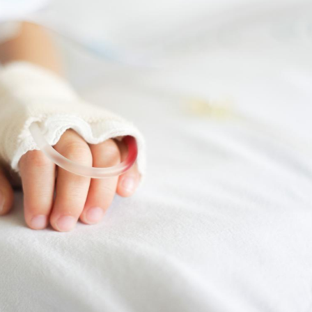
Mortalité infantile : un
Toujour
rapport s’interroge sur
comment
son taux élevé en France
empiète
sur nos 
Grossesse à risque : ce jus
Cancer c
naturel attire l'attention
stratégi
des chercheurs
changé 
basque
Comment oublier les
Chikung
écrans en vacances ?
West Nil
t-il dan
France ?