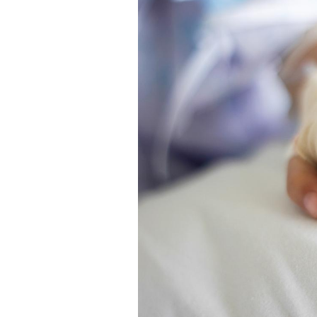
Syndrome métabolique :
quels sont les meilleurs
exercices physiques ?
Comment éviter une otite
pendant les vacances ?
Hantavirus : un cas
détecté chez un touriste
en France