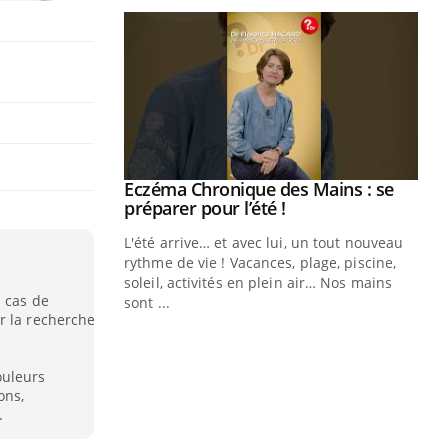
ale : et si on
Eczéma Chronique des Mains : se
Youtube
ube
Youtube
préparer pour l’été !
e diabète de type 2
L'été arrive… et avec lui, un tout nouveau
çues chez les
rythme de vie ! Vacances, plage, piscine,
ez les soignants.
soleil, activités en plein air… Nos mains
s cas de
sont ...
Di
r la recherche
You
Le 
nom
ouleurs
ons,
dia
.
défi