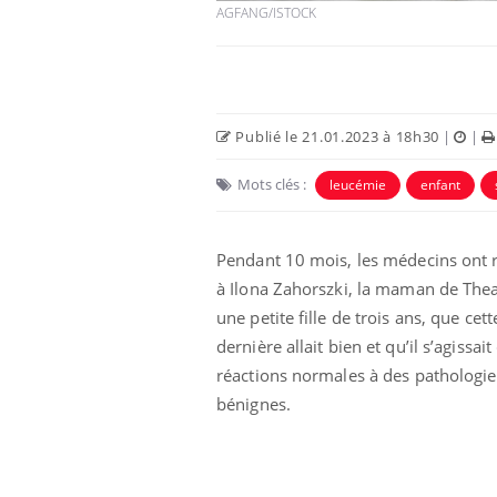
AGFANG/ISTOCK
Publié le 21.01.2023 à 18h30
|
|
Mots clés :
leucémie
enfant
Eczéma Chronique des Mains :
Car
Youtube
You
Youtube
expliquer ma maladie
pré
Pendant 10 mois, les médecins ont 
Il y a des sujets qui sont faciles à aborder...
Fati
à Ilona Zahorszki, la maman de The
d'autres non ! D'un côté, poser des
mêm
questions sur la maladie d'un proche c'est
care
une petite fille de trois ans, que cett
montrer ...
...
dernière allait bien et qu’il s’agissait
réactions normales à des pathologie
bénignes.