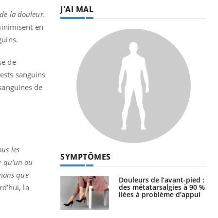
J'AI MAL
 de la douleur.
minimisent en
nguins.
se de
tests sanguins
 sanguines de
us les
SYMPTÔMES
u qu'un ou
mamans que
Douleurs de l’avant-pied :
des métatarsalgies à 90 %
rd’hui, la
liées à problème d’appui