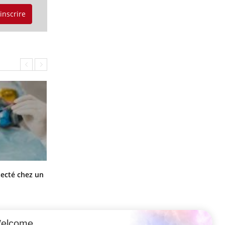
'inscrire
Mortalité infantile : un rapport
tecté chez un
s’interroge sur son taux élevé en
France
elcome