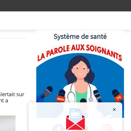
ertait sur
nt a
Publicité