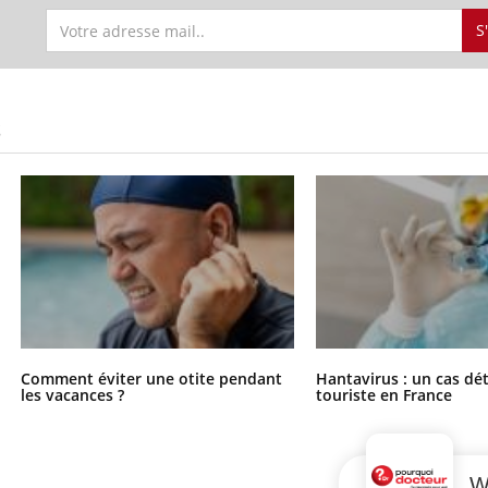
S
S
Comment éviter une otite pendant
Hantavirus : un cas dé
les vacances ?
touriste en France
W