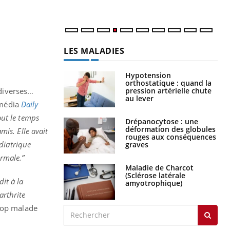
LES MALADIES
Hypotension
orthostatique : quand la
pression artérielle chute
 diverses…
au lever
 média
Daily
out le temps
Drépanocytose : une
déformation des globules
mis. Elle avait
rouges aux conséquences
diatrique
graves
ormale.”
Maladie de Charcot
(Sclérose latérale
it à la
amyotrophique)
arthrite
trop malade