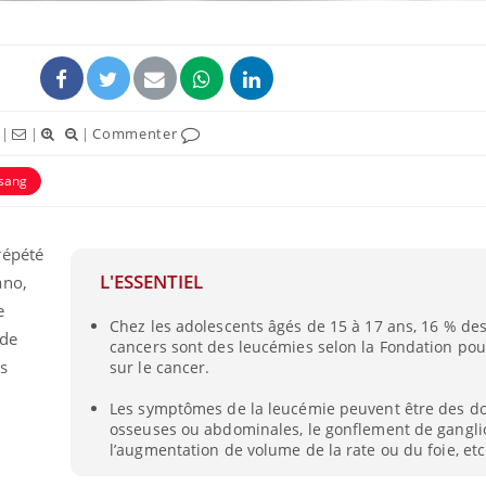
|
|
|
Commenter
sang
ence en fer : comprendre pour
Insuline & Charge ment
tube
Youtube
Youtube
Yout
venir
osait en parler??
répété
gue, irritabilité, brouillard mental ou
En 2026, l'insuline dans l
L'ESSENTIEL
ano,
e alopécie… Les symptômes de la
reste entourée d'idées re
nce en fer sont multiples ce qui la rend
patients comme parfois ch
e
Chez les adolescents âgés de 15 à 17 ans, 16 % de
 de
cancers sont des leucémies selon la Fondation pou
s
sur le cancer.
Les symptômes de la leucémie peuvent être des d
osseuses ou abdominales, le gonflement de gangli
l’augmentation de volume de la rate ou du foie, etc