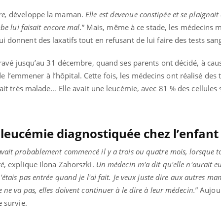
re,
développe la maman.
Elle est devenue constipée et se plaignait
mbe lui faisait encore mal.
” Mais, même à ce stade, les médecins 
i donnent des laxatifs tout en refusant de lui faire des tests sa
 aggravé jusqu’au 31 décembre, quand ses parents ont décidé, à cau
l’emmener à l’hôpital. Cette fois, les médecins ont réalisé des 
était très malade… Elle avait une leucémie, avec 81 % des cellules
 leucémie diagnostiquée chez l’enfant
vait probablement commencé il y a trois ou quatre mois, lorsque to
té
, explique Ilona Zahorszki.
Un médecin m'a dit qu'elle n'aurait e
 n'étais pas entrée quand je l'ai fait. Je veux juste dire aux autres 
 ne va pas, elles doivent continuer à le dire à leur médecin.
” Aujou
e survie.