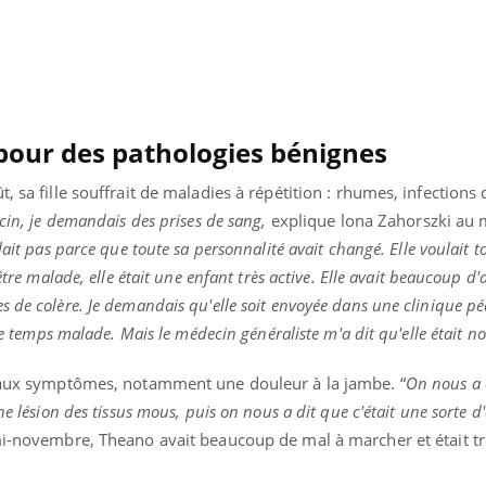
 pour des pathologies bénignes
, sa fille souffrait de maladies à répétition : rhumes, infections
ecin, je demandais des prises de sang,
explique lona Zahorszki au
lait pas parce que toute sa personnalité avait changé. Elle voulait t
être malade, elle était une enfant très active. Elle avait beaucoup d'a
 de colère. Je demandais qu'elle soit envoyée dans une clinique pé
 le temps malade. Mais le médecin généraliste m'a dit qu'elle était n
veaux symptômes, notamment une douleur à la jambe. “
On nous a d
e lésion des tissus mous, puis on nous a dit que c'était une sorte d'
mi-novembre, Theano avait beaucoup de mal à marcher et était 