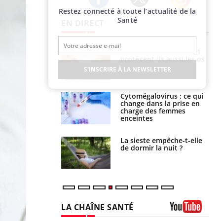
Restez connecté à toute l’actualité de la
Twitter
Facebook
Instagram
Santé
EN DIRECT
s connectés :
Les médicaments GLP-1
 le travail
protègent-ils aussi les os
 de plus en plus
?
S'INSCRIRE À LA NEWSLETTER
soirées
olorectal : une
Cytomégalovirus : ce qui
e simple aurait
change dans la prise en
la donne au Pays
charge des femmes
enceintes
unya, dengue,
La sieste empêche-t-elle
e : que se passe-
de dormir la nuit ?
s le sud de la
LA CHAÎNE SANTÉ
Youtube