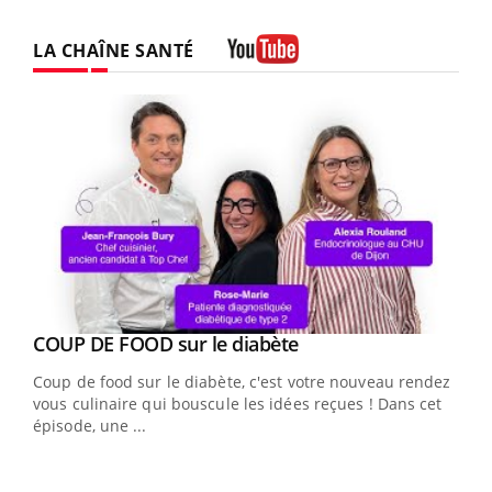
LA CHAÎNE SANTÉ
Youtube
Youtube
cès
COUP DE FOOD sur le diabète
Youtube
Coup de food sur le diabète, c'est votre nouveau rendez-
 en
vous culinaire qui bouscule les idées reçues ! Dans cet
u
épisode, une ...