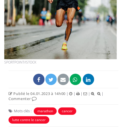
SPORTPOINT/ISTOCK
Publié le 04.01.2023 à 14h00
|
|
|
|
|
Commenter
Mots clés :
marathon
cancer
lutte contre le cancer