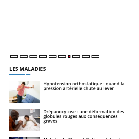
Qua
You
"Les
trav
DRH 
LES MALADIES
Hypotension orthostatique : quand la
pression artérielle chute au lever
Drépanocytose : une déformation des
globules rouges aux conséquences
graves