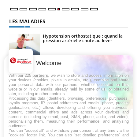
LES MALADIES
Hypotension orthostatique : quand la
pression artérielle chute au lever
Welcome
Drépanocytose : une déformation des
globules rouges aux conséquences
graves
With our 225
partners
, we wish to store and access information on
your devices (cookies, pixels in emails, etc.), combine and share
your personal data with our partners, whether collected on this
website or in our emails, already held by some of us, or obtained
Maladie de Charcot (Sclérose latérale
later, including in other contexts.
amyotrophique)
Processing this data (identifiers, browsing, preferences, purchases,
loyalty programs, IP, postal addresses and emails, phone, precise
geolocation, etc.) allows developing and offering you services,
content, commercial offers and ads across your devices and
screens (including by email, post, SMS, phone, audio, and video),
personalising them, measuring their performance, and analysing
audiences.
You can "accept all" and withdraw your consent at any time via the
"cookies" footer link
. You can also "set detailed preferences" and