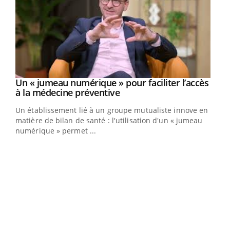
Un « jumeau numérique » pour faciliter l’accès
Youtube
Youtube
à la médecine préventive
Un établissement lié à un groupe mutualiste innove en
e
matière de bilan de santé : l'utilisation d'un « jumeau
numérique » permet ...
COU
You
Coup
vous
épis