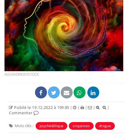
AGSANDREW/ISTOCK
Publié le 19.12.2022 à 19h30
|
|
|
|
|
Commenter
Mots clés :
psychédélique
croyances
drogue