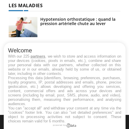
LES MALADIES
Hypotension orthostatique : quand la
pression artérielle chute au lever
Drépanocytose : une déformation des
globules rouges aux conséquences
Welcome
graves
With our 225
partners
, we wish to store and access information on
your devices (cookies, pixels in emails, etc.), combine and share
your personal data with our partners, whether collected on this
website or in our emails, already held by some of us, or obtained
Maladie de Charcot (Sclérose latérale
later, including in other contexts.
amyotrophique)
Processing this data (identifiers, browsing, preferences, purchases,
loyalty programs, IP, postal addresses and emails, phone, precise
geolocation, etc.) allows developing and offering you services,
content, commercial offers and ads across your devices and
screens (including by email, post, SMS, phone, audio, and video),
personalising them, measuring their performance, and analysing
audiences.
You can "accept all" and withdraw your consent at any time via the
"cookies" footer link
. You can also "set detailed preferences" and
object to processing activities not subject to consent. These
choices remain valid for 6 months.
powered by