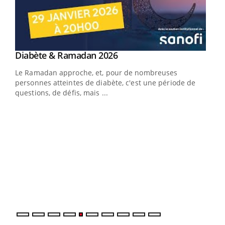
Youtube
Diabète & Ramadan 2026
Youtube
Le Ramadan approche, et, pour de nombreuses
vie !
personnes atteintes de diabète, c'est une période de
…
questions, de défis, mais ...
Un 
You
à l
Un é
mati
numé