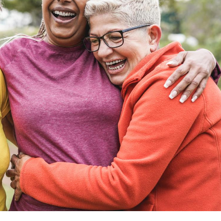
Le Viagra pourrait-il
Le smart
freiner la propagation du
l'appren
cancer ?
lecture 
Pourquoi manger moins
Mordue 
de protéines pourrait
vacances
finalement être bénéfique
le coma
Grossesse et chaleur : ce
Mordue 
que dit la science
barracud
secouru
réflexe 