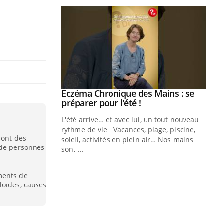
ale : et si on
Eczéma Chronique des Mains : se
Youtube
ube
Youtube
préparer pour l’été !
e diabète de type 2
L'été arrive… et avec lui, un tout nouveau
çues chez les
rythme de vie ! Vacances, plage, piscine,
 ont des
ez les soignants.
soleil, activités en plein air… Nos mains
 de personnes
sont ...
Di
You
ments de
Le 
loïdes, causes
nom
dia
défi