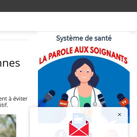
nnes
nt à éviter
tif.
Publicité