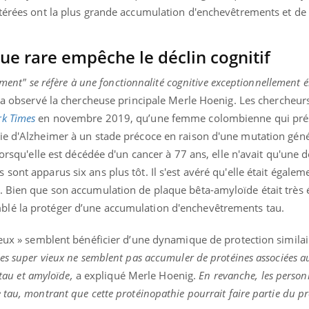
ltérées ont la plus grande accumulation d'enchevêtrements et de
e rare empêche le déclin cognitif
sement" se réfère à une fonctionnalité cognitive exceptionnellement
a observé la chercheuse principale Merle Hoenig. Les chercheur
k Times
en novembre 2019, qu’une femme colombienne qui prés
ie d'Alzheimer à un stade précoce en raison d'une mutation gén
 Lorsqu'elle est décédée d'un cancer à 77 ans, elle n'avait qu'une
sont apparus six ans plus tôt. Il s'est avéré qu'elle était égale
. Bien que son accumulation de plaque bêta-amyloïde était très é
lé la protéger d’une accumulation d'enchevêtrements tau.
ieux » semblent bénéficier d’une dynamique de protection similair
les super vieux ne semblent pas accumuler de protéines associées a
 tau et amyloïde,
a expliqué Merle Hoenig.
En revanche, les person
tau, montrant que cette protéinopathie pourrait faire partie du p