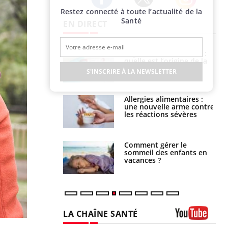
Restez connecté à toute l’actualité de la
Twitter
Facebook
Instagram
Santé
EN DIRECT
phone nuit-il à
Légionellose en Suisse :
tissage de la
quelle est l’origine de la
?
contamination ?
S'INSCRIRE À LA NEWSLETTER
par une tique en
Allergies alimentaires :
, elle reste dans
une nouvelle arme contre
 pendant 42 jours
les réactions sévères
par un
Comment gérer le
a, une petite fille
sommeil des enfants en
e grâce à un
vacances ?
essentiel
LA CHAÎNE SANTÉ
Youtube