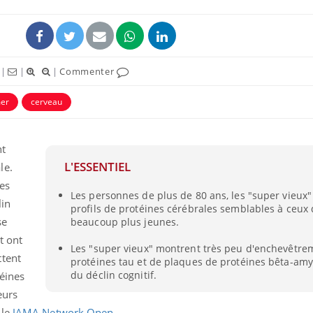
|
|
|
Commenter
mer
cerveau
ence en fer : comprendre pour
Insuline & Charge ment
tube
Youtube
Youtube
Yout
venir
osait en parler??
nt
L'ESSENTIEL
le.
gue, irritabilité, brouillard mental ou
En 2026, l'insuline dans l
e alopécie… Les symptômes de la
reste entourée d'idées re
es
Les personnes de plus de 80 ans, les "super vieux"
nce en fer sont multiples ce qui la rend
patients comme parfois ch
lin
profils de protéines cérébrales semblables à ceux
se
beaucoup plus jeunes.
t ont
Les "super vieux" montrent très peu d'enchevêtre
ttent
protéines tau et de plaques de protéines bêta-amy
du déclin cognitif.
éines
eurs
 le
JAMA Network Open
.