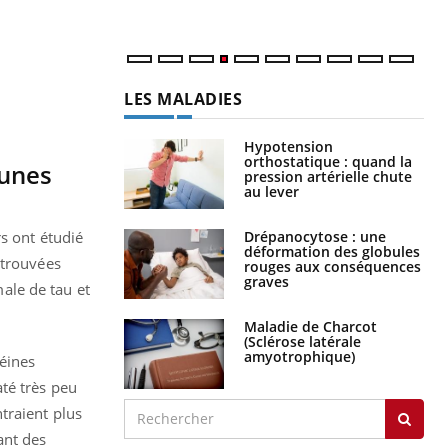
LES MALADIES
Hypotension
orthostatique : quand la
eunes
pression artérielle chute
au lever
Drépanocytose : une
rs ont étudié
déformation des globules
 trouvées
rouges aux conséquences
graves
ale de tau et
Maladie de Charcot
(Sclérose latérale
amyotrophique)
téines
té très peu
traient plus
ant des