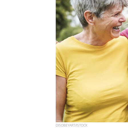
VIH : la fin du comprimé
tous les jours se profile-t-
elle enfin ?
Pourquoi votre ventre
gâche-t-il les premiers
jours de vos vacances ?
Fortes chaleurs :
pourquoi le risque de
noyade grimpe-t-il ?
DISOBEYART/ISTOCK