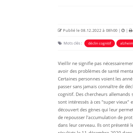
Publié le 08.12.2022 à 08h00
|
|
Mots clés :
déclin cognitif
alzhei
Eczéma Chronique des Mains :
Car
Youtube
You
Youtube
expliquer ma maladie
pré
Vieillir ne signifie pas nécessaireme
avoir des problèmes de santé menta
Il y a des sujets qui sont faciles à aborder...
Fati
d'autres non ! D'un côté, poser des
mêm
Certaines personnes voient les anné
questions sur la maladie d'un proche c'est
care
passer sans jamais connaître de déc
montrer ...
...
cognitif. Des chercheurs allemands 
sont intéressés à ces "super vieux" e
découvert des gènes qui leur perme
de repousser l'accumulation de prot
dans leur cerveau. Ils ont présenté l
résultats le 11 décembre 2020 dans