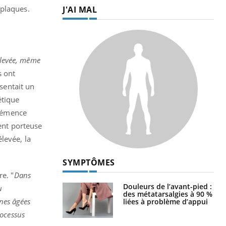
 plaques.
J'AI MAL
 élevée, même
s ont
entait un
étique
 démence
ment porteuse
levée, la
SYMPTÔMES
e. "
Dans
Douleurs de l’avant-pied :
u
des métatarsalgies à 90 %
nes âgées
liées à problème d’appui
rocessus