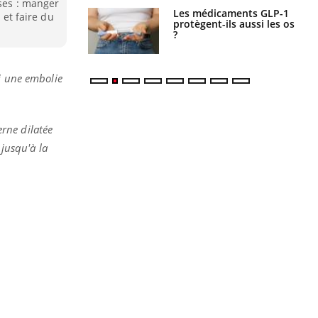
ises : manger
s connectés :
Les médicaments GLP-1
 et faire du
 le travail
protègent-ils aussi les os
 de plus en plus
?
soirées
ni une embolie
erne dilatée
 jusqu'à la