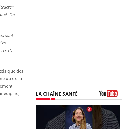
tracter
utané. On
es sont
des
 rien
",
tels que des
ne ou de la
lement
ifédipine,
LA CHAÎNE SANTÉ
Youtube