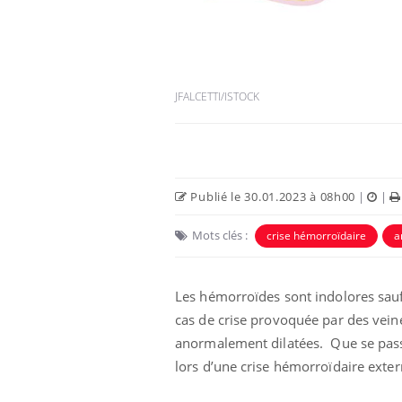
JFALCETTI/ISTOCK
Publié le 30.01.2023 à 08h00
|
|
Mots clés :
crise hémorroïdaire
a
Les hémorroïdes sont indolores sau
cas de crise provoquée par des vein
anormalement dilatées.
Que se pass
lors d’une crise hémorroïdaire exter