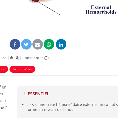
|
|
|
Commenter
nus
hémorroïdes
Grossess
naturel 
des che
f en
L'ESSENTIEL
es
Comment
e-t-il
écrans 
Lors d'une crise hémorroïdaire externe, un caillot 
ne ?
forme au niveau de l'anus.