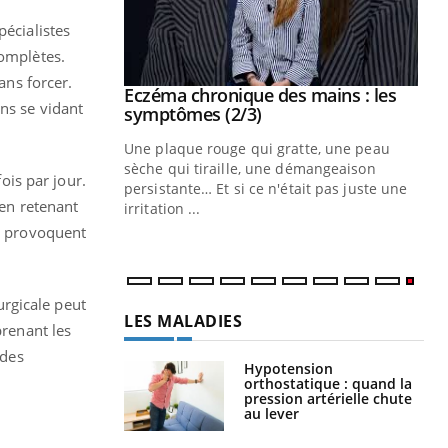
pécialistes
complètes.
ans forcer.
 mains : au
Eczéma chronique des mains : les
Youtube
ns se vidant
be
Youtube
symptômes (2/3)
ès Zaraa,
Une plaque rouge qui gratte, une peau
us explique
sèche qui tiraille, une démangeaison
ois par jour.
ins au quotidien
persistante… Et si ce n'était pas juste une
 en retenant
irritation ...
et provoquent
urgicale peut
LES MALADIES
prenant les
 des
Hypotension
orthostatique : quand la
pression artérielle chute
au lever