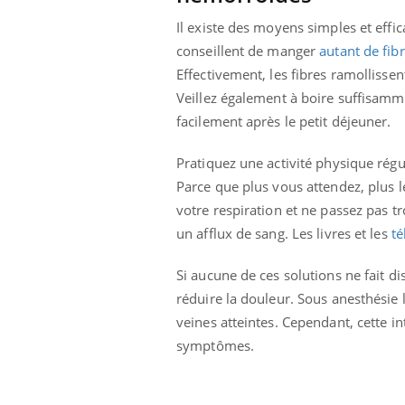
Il existe des moyens simples et effi
conseillent de manger
autant de fib
Effectivement, les fibres ramollissen
Youtube
ue » pour
COUP DE FOOD sur le diabète
Qua
Youtube
You
Veillez également à boire suffisamme
médecine
êtr
Coup de food sur le diabète, c'est votre
facilement après le petit déjeuner.
"Les
nouveau rendez-vous culinaire qui
 groupe
qual
bouscule les idées reçues ! Dans cet
Pratiquez une activité physique réguli
ère de bilan de
Doc
épisode, une ...
Parce que plus vous attendez, plus le
« jumeau
dire
votre respiration et ne passez pas t
un afflux de sang. Les livres et les
té
Si aucune de ces solutions ne fait dis
réduire la douleur. Sous anesthésie l
veines atteintes. Cependant, cette in
symptômes.