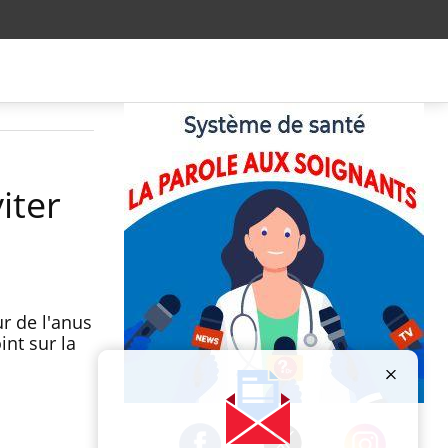
iter
ur de l'anus
int sur la
Publicité