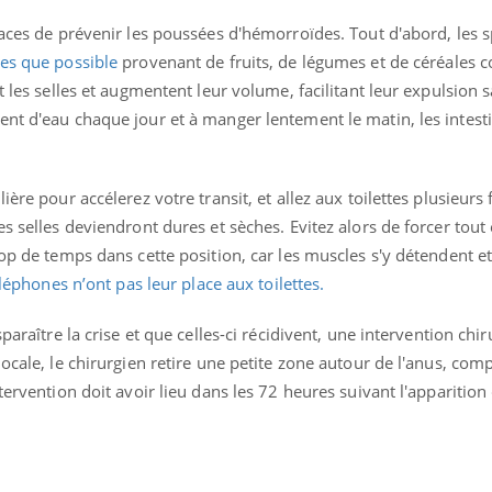
caces de prévenir les poussées d'hémorroïdes. Tout d'abord, les s
res que possible
provenant de fruits, de légumes et de céréales 
t les selles et augmentent leur volume, facilitant leur expulsion s
nd l’entreprise mise sur le bien
Eczéma chronique des
tube
Youtube
nt d'eau chaque jour et à manger lentement le matin, les intesti
Youtube
Youtu
e global
quotidien (3/3)
 rendez-vous de la santé et de la
Dans cette vidéo, le Dr In
ité de vie au travail" de Pourquoi
dermatologue à Paris, vo
ère pour accélerez votre transit, et allez aux toilettes plusieurs f
teur reçoivent Régis Blugeon, DRH et
comment protéger vos ma
s selles deviendront dures et sèches. Evitez alors de forcer tout
cteur ...
et éviter les ...
rop de temps dans cette position, car les muscles s'y détendent 
léphones n’ont pas leur place aux toilettes.
paraître la crise et que celles-ci récidivent, une intervention chir
ocale, le chirurgien retire une petite zone autour de l'anus, com
tervention doit avoir lieu dans les 72 heures suivant l'apparition