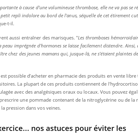
mportante à cause d’une volumineuse thrombose, elle ne va pas se ré
 petit repli indolore au bord de l'anus, séquelle de cet étirement c
ue-t-il
.
ent aussi entraîner des marisques. "
Les thromboses hémorroïdair
la peau imprégnée d'hormones se laisse facilement distendre. Ainsi, 
re chez des jeunes mamans qui, jusque-là, ne s’étaient plaintes de
est possible d’acheter en pharmacie des produits en vente libre 
toires. La plupart de ces produits contiennent de l'hydrocortiso
oulagée avec des analgésiques oraux ou locaux. Vous pouvez éga
rescrire une pommade contenant de la nitroglycérine ou de la n
 la pression dans vos veines.
xercice... nos astuces pour éviter les