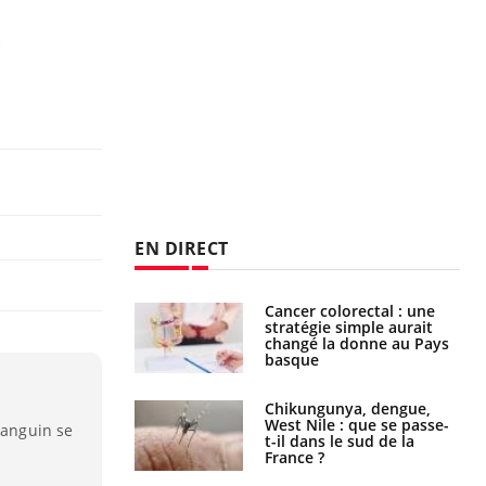
EN DIRECT
e à risque : ce jus
Cancer colorectal : une
attire l'attention
stratégie simple aurait
rcheurs
changé la donne au Pays
basque
 oublier les
Chikungunya, dengue,
en vacances ?
West Nile : que se passe-
sanguin se
t-il dans le sud de la
France ?