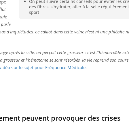
On peut suivre certains conseils pour éviter les cr
ppe
Toujour
des fibres, s'hydrater, aller à la selle régulièrement
lot
comment
sport.
empiète
oule
sur nos 
 parle
s d’inquiétudes, ce caillot dans cette veine n'est ni une phlébite 
age après la selle, on perçoit cette grosseur : c'est l’hémorroïde ext
 la grosseur et l'hématome se sont résorbés, la vie reprend son cours
vidéo sur le sujet pour Fréquence Médicale
.
ement peuvent provoquer des crises